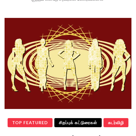
TOP FEATURED
சிறப்புக் கட்டுரைகள்
சுடர்விழி