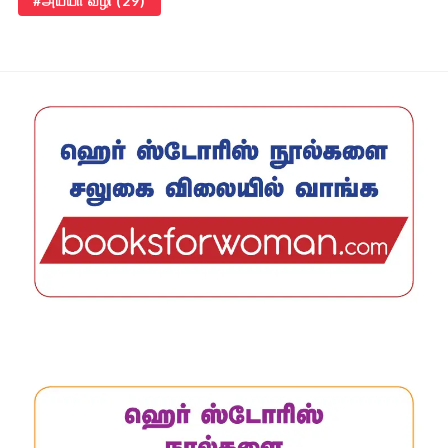
அய்யா வழி
(29)