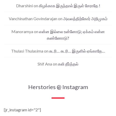
Dharshini
on
கிழக்காக இருந்தால் இருள் சேராதே !
Vanchinathan Govindarajan
on
அவலத்திற்கோர் அறிமுகம்
Manoramya
on
என்ன இல்லை உன்னோடு; ஏக்கம் என்ன
கண்ணோடு?
Thulasi Thulasima
on
சுடரி… சுடரி… இருளில் ஏங்காதே…
Shif Ana
on
கலி தீர்த்தல்
Herstories @ Instagram
[jr_instagram id="2"]