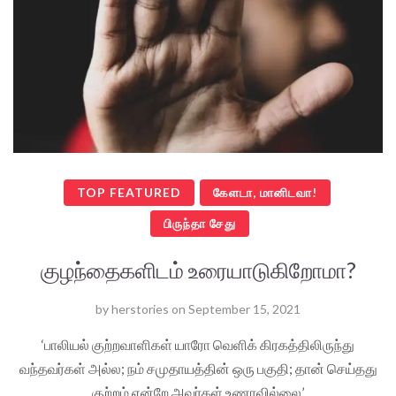
TOP FEATURED
கேளடா, மானிடவா!
பிருந்தா சேது
குழந்தைகளிடம் உரையாடுகிறோமா?
by
herstories
on
September 15, 2021
‘பாலியல் குற்றவாளிகள் யாரோ வெளிக் கிரகத்திலிருந்து
வந்தவர்கள் அல்ல; நம் சமுதாயத்தின் ஒரு பகுதி; தான் செய்தது
குற்றம் என்றே அவர்கள் உணரவில்லை’