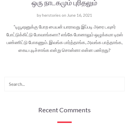
ஒரு நாடகமும் புரிதலும்
by
herstories
on
June 16, 2021
“டியூஷனுக்கு போற பையன் யாராவது இப்படி அரை டவுசர்
போட்டுக்கிட்டு போவாங்களா? எங்கே போனாலும் ஒழுக்கமா டிரஸ்
பண்ணிட்டு போகணும். இவங்க பார்த்தாங்க, அவங்க பாத்தாங்க,
கைய புடிச்சாங்க என்று சொன்னா என்ன பண்றது?
Recent Comments