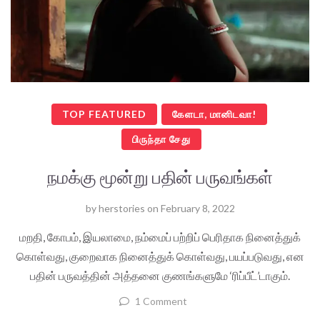
TOP FEATURED
கேளடா, மானிடவா!
பிருந்தா சேது
நமக்கு மூன்று பதின் பருவங்கள்
by
herstories
on
February 8, 2022
மறதி, கோபம், இயலாமை, நம்மைப் பற்றிப் பெரிதாக நினைத்துக்
கொள்வது, குறைவாக நினைத்துக் கொள்வது, பயப்படுவது, என
பதின் பருவத்தின் அத்தனை குணங்களுமே ‘ரிப்பீட்’டாகும்.
1 Comment