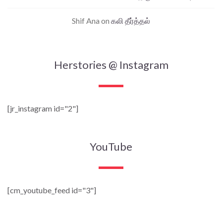
Shif Ana
on
கலி தீர்த்தல்
Herstories @ Instagram
[jr_instagram id="2"]
YouTube
[cm_youtube_feed id="3"]