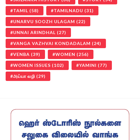
TAMIL
(58)
TAMILNADU
(31)
UNARVU SOOZH ULAGAM
(22)
UNNAI ARINDHAL
(27)
VANGA VAZHVAI KONDADALAM
(24)
VENBA
(39)
WOMEN
(256)
WOMEN ISSUES
(102)
YAMINI
(77)
அய்யா வழி
(29)