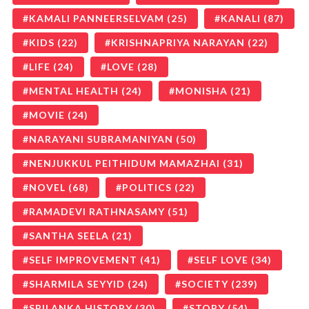
KAMALI PANNEERSELVAM
(25)
KANALI
(87)
KIDS
(22)
KRISHNAPRIYA NARAYAN
(22)
LIFE
(24)
LOVE
(28)
MENTAL HEALTH
(24)
MONISHA
(21)
MOVIE
(24)
NARAYANI SUBRAMANIYAN
(50)
NENJUKKUL PEITHIDUM MAMAZHAI
(31)
NOVEL
(68)
POLITICS
(22)
RAMADEVI RATHNASAMY
(51)
SANTHA SEELA
(21)
SELF IMPROVEMENT
(41)
SELF LOVE
(34)
SHARMILA SEYYID
(24)
SOCIETY
(239)
SRILANKA HISTORY
(30)
STORY
(54)