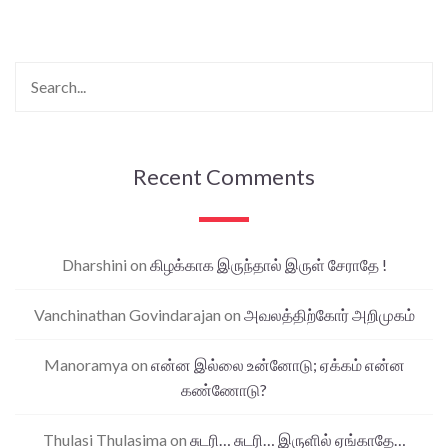
Recent Comments
Dharshini
on
கிழக்காக இருந்தால் இருள் சேராதே !
Vanchinathan Govindarajan
on
அவலத்திற்கோர் அறிமுகம்
Manoramya
on
என்ன இல்லை உன்னோடு; ஏக்கம் என்ன
கண்ணோடு?
Thulasi Thulasima
on
சுடரி… சுடரி… இருளில் ஏங்காதே…