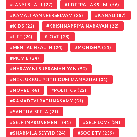
JANSI SHAHI
(27)
J DEEPA LAKSHMI
(56)
KAMALI PANNEERSELVAM
(25)
KANALI
(87)
KIDS
(22)
KRISHNAPRIYA NARAYAN
(22)
LIFE
(24)
LOVE
(28)
MENTAL HEALTH
(24)
MONISHA
(21)
MOVIE
(24)
NARAYANI SUBRAMANIYAN
(50)
NENJUKKUL PEITHIDUM MAMAZHAI
(31)
NOVEL
(68)
POLITICS
(22)
RAMADEVI RATHNASAMY
(51)
SANTHA SEELA
(21)
SELF IMPROVEMENT
(41)
SELF LOVE
(34)
SHARMILA SEYYID
(24)
SOCIETY
(239)