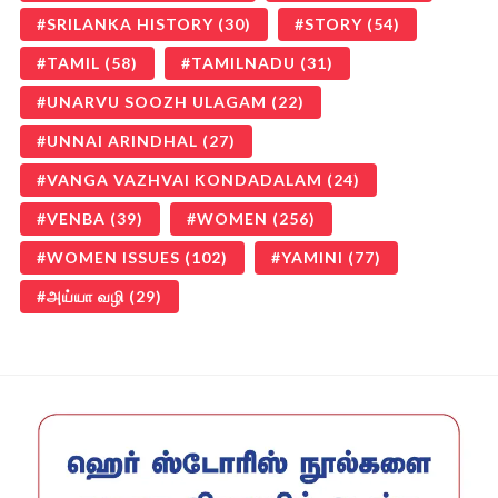
SRILANKA HISTORY
(30)
STORY
(54)
TAMIL
(58)
TAMILNADU
(31)
UNARVU SOOZH ULAGAM
(22)
UNNAI ARINDHAL
(27)
VANGA VAZHVAI KONDADALAM
(24)
VENBA
(39)
WOMEN
(256)
WOMEN ISSUES
(102)
YAMINI
(77)
அய்யா வழி
(29)