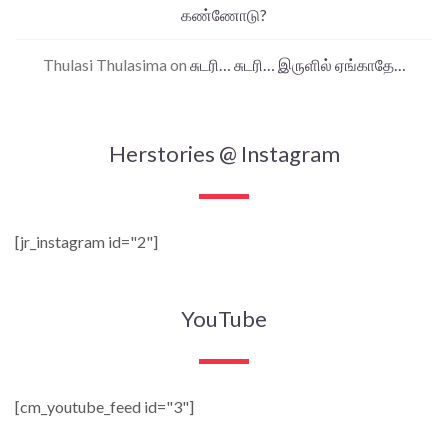
கண்ணோடு?
Thulasi Thulasima
on
சுடரி… சுடரி… இருளில் ஏங்காதே…
Herstories @ Instagram
[jr_instagram id="2"]
YouTube
[cm_youtube_feed id="3"]