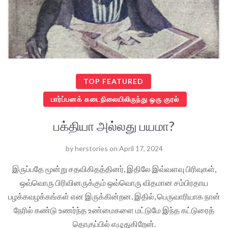
TOP FEATURED
பார்ப்பனக் கடைநிலையிலிருந்து ஒரு குரல்
பக்தியா அல்லது பயமா?
by
herstories
on
April 17, 2024
இருப்பதே மூன்று சதவிகிதத்தினர், இதிலே இவ்வளவு பிரிவுகள்,
ஒவ்வொரு பிரிவினருக்கும் ஒவ்வொரு விதமான சம்பிரதாய
பழக்கவழக்கங்கள் என இருக்கின்றன. இதில், பெருவாரியாக நான்
நேரில் கண்டு உணர்ந்த உண்மைகளை மட்டுமே இந்த கட்டுரைத்
தொகுப்பில் எழுதுகிறேன்.