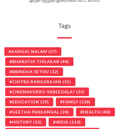
Tags
AANGAL NALAM
(57)
BHARATHI THILAKAR
(44)
BRINDHA SETHU
(32)
CHITRA RANGARAJAN
(31)
CINEMAVUKKU VAREEGALA?
(25)
EDUCATION
(29)
FAMILY
(138)
GEETHA PAKKANGAL
(24)
HEALTH
(40)
HISTORY
(32)
INDIA
(110)