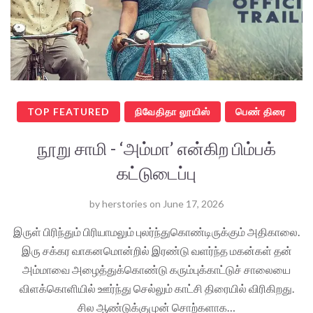
TOP FEATURED
நிவேதிதா லூயிஸ்
பெண் திரை
நூறு சாமி - ‘அம்மா’ என்கிற பிம்பக்
கட்டுடைப்பு
by
herstories
on
June 17, 2026
இருள் பிரிந்தும் பிரியாமலும் புலர்ந்துகொண்டிருக்கும் அதிகாலை.
இரு சக்கர வாகனமொன்றில் இரண்டு வளர்ந்த மகன்கள் தன்
அம்மாவை அழைத்துக்கொண்டு கரும்புக்காட்டுச் சாலையை
விளக்கொளியில் ஊர்ந்து செல்லும் காட்சி திரையில் விரிகிறது.
சில ஆண்டுக்குமுன் சொற்களாக…