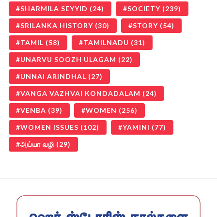
SHARMILA SEYYID
(24)
SOCIETY
(239)
SRILANKA HISTORY
(30)
STORY
(54)
TAMIL
(58)
TAMILNADU
(31)
UNARVU SOOZH ULAGAM
(22)
UNNAI ARINDHAL
(27)
VANGA VAZHVAI KONDADALAM
(24)
VENBA
(39)
WOMEN
(256)
WOMEN ISSUES
(102)
YAMINI
(77)
அய்யா வழி
(29)