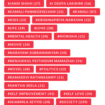
JANSI SHAHI
(27)
J DEEPA LAKSHMI
(56)
KAMALI PANNEERSELVAM
(25)
KANALI
(87)
KIDS
(22)
KRISHNAPRIYA NARAYAN
(22)
LIFE
(24)
LOVE
(28)
MENTAL HEALTH
(24)
MONISHA
(21)
MOVIE
(24)
NARAYANI SUBRAMANIYAN
(50)
NENJUKKUL PEITHIDUM MAMAZHAI
(31)
NOVEL
(68)
POLITICS
(22)
RAMADEVI RATHNASAMY
(51)
SANTHA SEELA
(21)
SELF IMPROVEMENT
(41)
SELF LOVE
(34)
SHARMILA SEYYID
(24)
SOCIETY
(239)