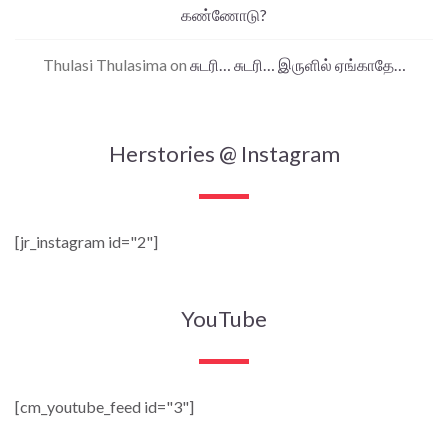
கண்ணோடு?
Thulasi Thulasima
on
சுடரி… சுடரி… இருளில் ஏங்காதே…
Herstories @ Instagram
[jr_instagram id="2"]
YouTube
[cm_youtube_feed id="3"]