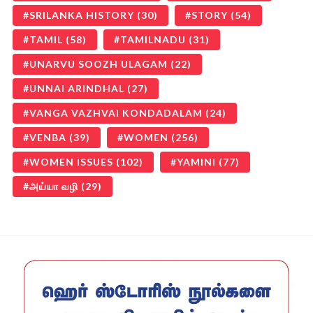
SRILANKA HISTORY
(30)
STORY
(54)
TAMIL
(58)
TAMILNADU
(31)
UNARVU SOOZH ULAGAM
(22)
UNNAI ARINDHAL
(27)
VANGA VAZHVAI KONDADALAM
(24)
VENBA
(39)
WOMEN
(256)
WOMEN ISSUES
(102)
YAMINI
(77)
அய்யா வழி
(29)