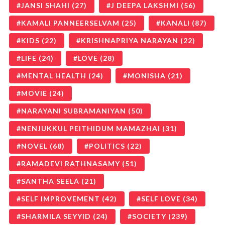
JANSI SHAHI
(27)
J DEEPA LAKSHMI
(56)
KAMALI PANNEERSELVAM
(25)
KANALI
(87)
KIDS
(22)
KRISHNAPRIYA NARAYAN
(22)
LIFE
(24)
LOVE
(28)
MENTAL HEALTH
(24)
MONISHA
(21)
MOVIE
(24)
NARAYANI SUBRAMANIYAN
(50)
NENJUKKUL PEITHIDUM MAMAZHAI
(31)
NOVEL
(68)
POLITICS
(22)
RAMADEVI RATHNASAMY
(51)
SANTHA SEELA
(21)
SELF IMPROVEMENT
(42)
SELF LOVE
(34)
SHARMILA SEYYID
(24)
SOCIETY
(239)