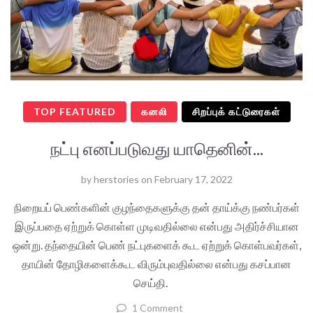
TOP FEATURED
கனலி
சிறப்புக் கட்டுரைகள்
நட்பு எனப்படுவது யாதெனின்...
by
herstories
on
February 17, 2022
நிறையப் பெண்களின் குழந்தைகளுக்கு தன் தாய்க்கு நண்பர்கள்
இருப்பதை ஏற்றுக் கொள்ள முடிவதில்லை என்பது அதிர்ச்சியான
ஒன்று. தந்தையின் பெண் நட்புகளைக் கூட ஏற்றுக் கொள்பவர்கள்,
தாயின் தோழிகளைக்கூட விரும்புவதில்லை என்பது கசப்பான
செய்தி.
1 Comment