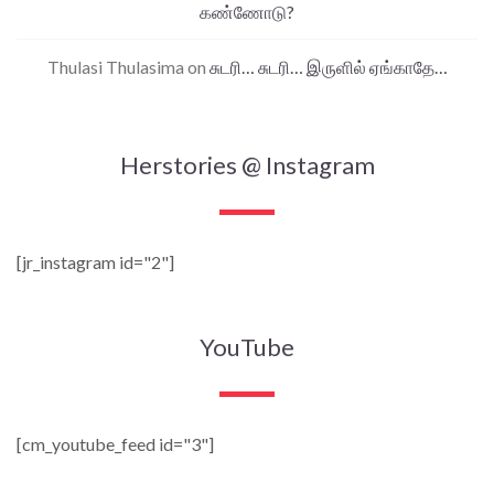
கண்ணோடு?
Thulasi Thulasima
on
சுடரி… சுடரி… இருளில் ஏங்காதே…
Herstories @ Instagram
[jr_instagram id="2"]
YouTube
[cm_youtube_feed id="3"]