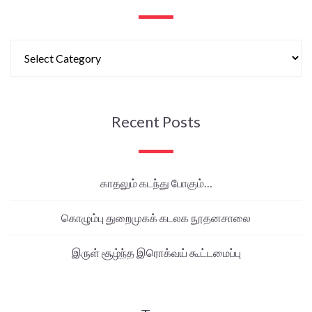
Recent Posts
காதலும் கடந்து போகும்…
கொழும்பு துறைமுகக் கடலக நூதனசாலை
இருள் சூழ்ந்த இரொக்வய் கூட்டமைப்பு