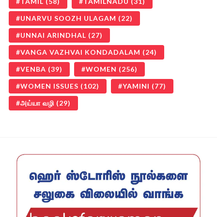
TAMIL
(58)
TAMILNADU
(31)
UNARVU SOOZH ULAGAM
(22)
UNNAI ARINDHAL
(27)
VANGA VAZHVAI KONDADALAM
(24)
VENBA
(39)
WOMEN
(256)
WOMEN ISSUES
(102)
YAMINI
(77)
அய்யா வழி
(29)