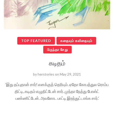
TOP FEATURED
கதையும் கவிதையும்
பிருந்தா சேது
கடிதம்
by
herstories
on
May 29, 2021
‘இது தப்புதான் சார்! எனக்குத் தெரியும். ஏதோ கோபத்துல ரொம்ப
திட்டி, கடிதம் எழுதிட்டேன் சார். முந்தா நேத்து போஸ்ட்
பண்ணிட்டேன். அவளோட பாட்டி இறந்துட்டாங்க சார்.’