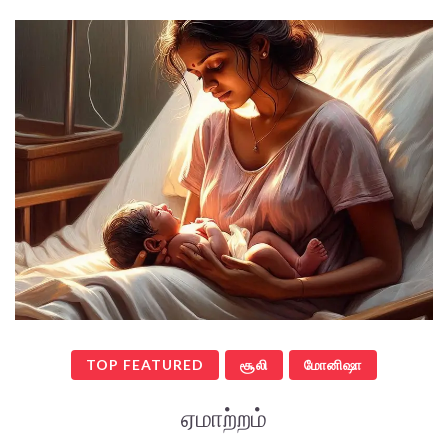
TOP FEATURED
சூலி
மோனிஷா
ஏமாற்றம்