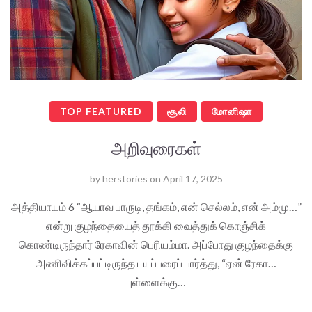
TOP FEATURED
சூலி
மோனிஷா
அறிவுரைகள்
by
herstories
on
April 17, 2025
அத்தியாயம் 6 “ஆயாவ பாருடி, தங்கம், என் செல்லம், என் அம்மு…”
என்று குழந்தையைத் தூக்கி வைத்துக் கொஞ்சிக்
கொண்டிருந்தார் ரேகாவின் பெரியம்மா. அப்போது குழந்தைக்கு
அணிவிக்கப்பட்டிருந்த டயப்பரைப் பார்த்து, “ஏன் ரேகா…
புள்ளைக்கு…