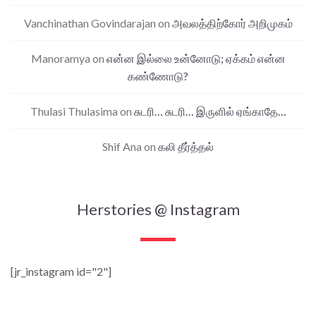
Vanchinathan Govindarajan
on
அவலத்திற்கோர் அறிமுகம்
Manoramya
on
என்ன இல்லை உன்னோடு; ஏக்கம் என்ன
கண்ணோடு?
Thulasi Thulasima
on
சுடரி… சுடரி… இருளில் ஏங்காதே…
Shif Ana
on
கலி தீர்த்தல்
Herstories @ Instagram
[jr_instagram id="2"]