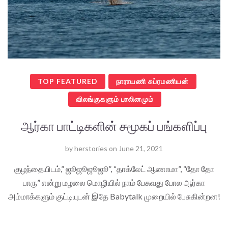
TOP FEATURED
நாராயணி சுப்ரமணியன்
விலங்குகளும் பாலினமும்
ஆர்கா பாட்டிகளின் சமூகப் பங்களிப்பு
by
herstories
on
June 21, 2021
குழந்தையிடம்,” ஜூஜூஜூஜூ”, “தாக்லேட் ஆணாமா”, “தோ தோ
பாரு” என்று மழலை மொழியில் நாம் பேசுவது போல ஆர்கா
அம்மாக்களும் குட்டியுடன் இதே Babytalk முறையில் பேசுகின்றன!