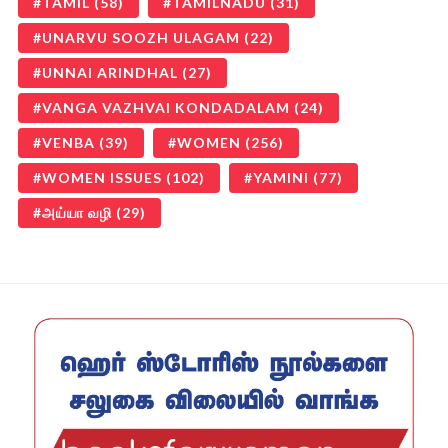
TAMIL
(58)
TAMILNADU
(31)
UNARVU SOOZH ULAGAM
(22)
UNNAI ARINDHAL
(27)
VANGA VAZHVAI KONDADALAM
(24)
VENBA
(39)
WOMEN
(256)
WOMEN ISSUES
(102)
YAMINI
(77)
அய்யா வழி
(29)