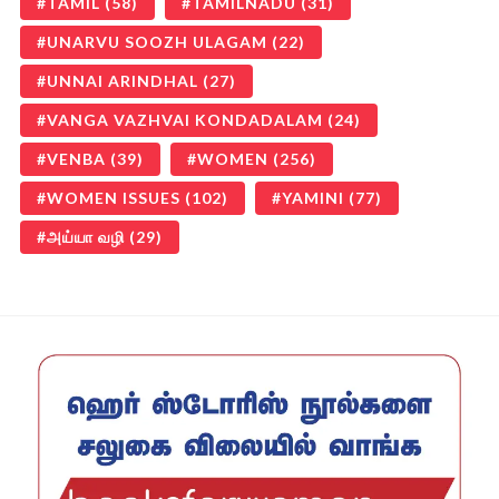
TAMIL
(58)
TAMILNADU
(31)
UNARVU SOOZH ULAGAM
(22)
UNNAI ARINDHAL
(27)
VANGA VAZHVAI KONDADALAM
(24)
VENBA
(39)
WOMEN
(256)
WOMEN ISSUES
(102)
YAMINI
(77)
அய்யா வழி
(29)