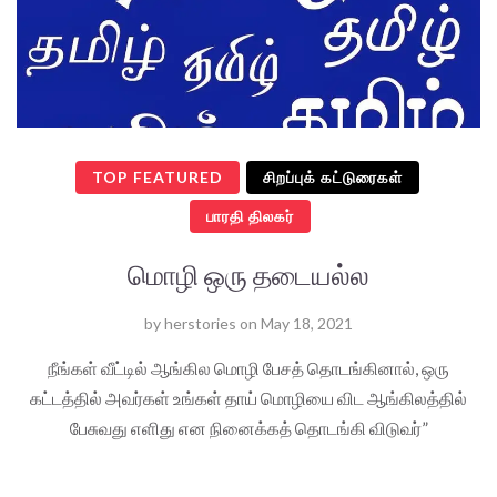
TOP FEATURED
சிறப்புக் கட்டுரைகள்
பாரதி திலகர்
மொழி ஒரு தடையல்ல
by
herstories
on
May 18, 2021
நீங்கள் வீட்டில் ஆங்கில மொழி பேசத் தொடங்கினால், ஒரு
கட்டத்தில் அவர்கள் உங்கள் தாய் மொழியை விட ஆங்கிலத்தில்
பேசுவது எளிது என நினைக்கத் தொடங்கி விடுவர்”