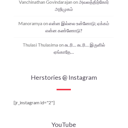
Vanchinathan Govindarajan
on
அவலத்திற்கோர்
அறிமுகம்
Manoramya
on
என்ன இல்லை உன்னோடு; ஏக்கம்
என்ன கண்ணோடு?
Thulasi Thulasima
on
சுடரி… சுடரி… இருளில்
ஏங்காதே…
Herstories @ Instagram
[jr_instagram id="2"]
YouTube