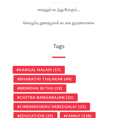
காதலும் கடந்து போகும்…
கொழும்பு துறைமுகக் கடலக நூதனசாலை
Tags
AANGAL NALAM
(57)
BHARATHI THILAKAR
(44)
BRINDHA SETHU
(32)
CHITRA RANGARAJAN
(31)
CINEMAVUKKU VAREEGALA?
(25)
EDUCATION
(29)
FAMILY
(138)