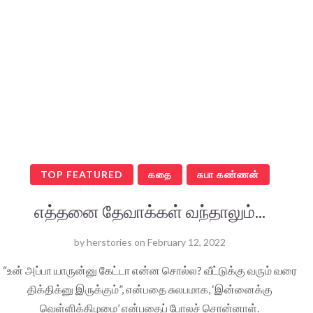
TOP FEATURED
கதை
சுபா கண்ணன்
எத்தனை தேவாக்கள் வந்தாலும்...
by
herstories
on
February 12, 2022
“உன் அப்பா யாருன்னு கேட்டா என்ன சொல்ல? வீட்டுக்கு வரும் வரை
திக்திக்னு இருக்கும்”, என்பதை சுலபமாக, ‘இன்னைக்கு
வெள்ளிக்கிழமை’ என்பதைப் போலச் சொன்னாள்.