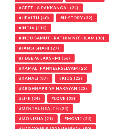
GEETHA PAKKANGAL
(24)
HEALTH
(40)
HISTORY
(32)
INDIA
(110)
INDU SAMUTHRATHIN NITHILAM
(38)
JANSI SHAHI
(27)
J DEEPA LAKSHMI
(56)
KAMALI PANNEERSELVAM
(25)
KANALI
(87)
KIDS
(22)
KRISHNAPRIYA NARAYAN
(22)
LIFE
(24)
LOVE
(28)
MENTAL HEALTH
(24)
MONISHA
(21)
MOVIE
(24)
NARAYANI SUBRAMANIYAN
(50)