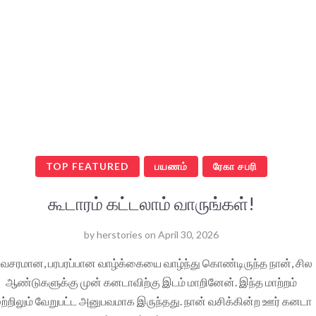
TOP FEATURED
பயணம்
ரேகா சபரி
கூடாரம் கட்டலாம் வாருங்கள்!
by
herstories
on
April 30, 2026
வசரமான, பரபரப்பான வாழ்க்கையை வாழ்ந்து கொண்டிருந்த நான், சில
ஆண்டுகளுக்கு முன் கனடாவிற்கு இடம் மாறினேன். இந்த மாற்றம்
ுற்றிலும் வேறுபட்ட அனுபவமாக இருந்தது. நான் வசிக்கின்ற ஊர் கனடா