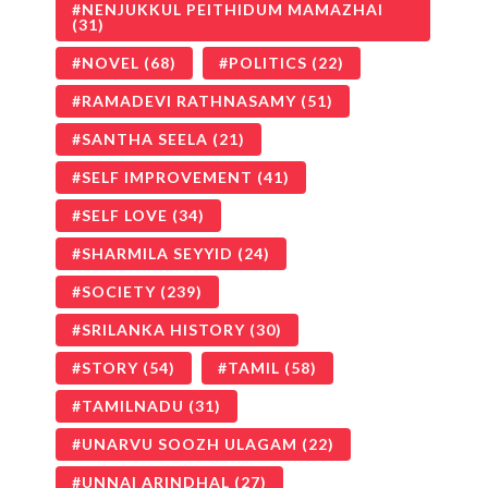
NENJUKKUL PEITHIDUM MAMAZHAI
(31)
NOVEL
(68)
POLITICS
(22)
RAMADEVI RATHNASAMY
(51)
SANTHA SEELA
(21)
SELF IMPROVEMENT
(41)
SELF LOVE
(34)
SHARMILA SEYYID
(24)
SOCIETY
(239)
SRILANKA HISTORY
(30)
STORY
(54)
TAMIL
(58)
TAMILNADU
(31)
UNARVU SOOZH ULAGAM
(22)
UNNAI ARINDHAL
(27)