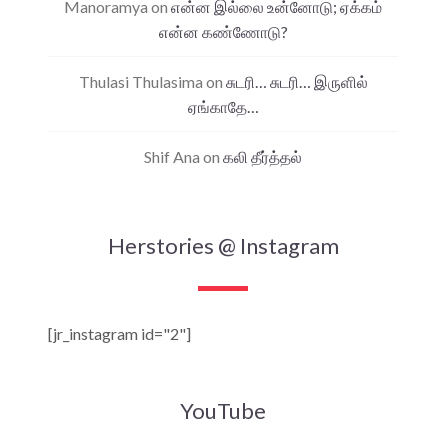
Manoramya
on
என்ன இல்லை உன்னோடு; ஏக்கம்
என்ன கண்ணோடு?
Thulasi Thulasima
on
சுடரி… சுடரி… இருளில்
ஏங்காதே…
Shif Ana
on
கலி தீர்த்தல்
Herstories @ Instagram
[jr_instagram id="2"]
YouTube