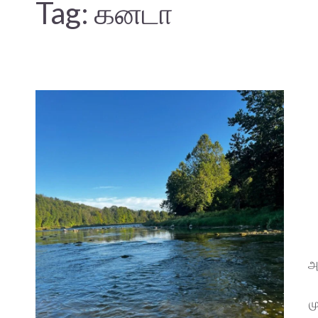
Tag:
கனடா
அ
ம