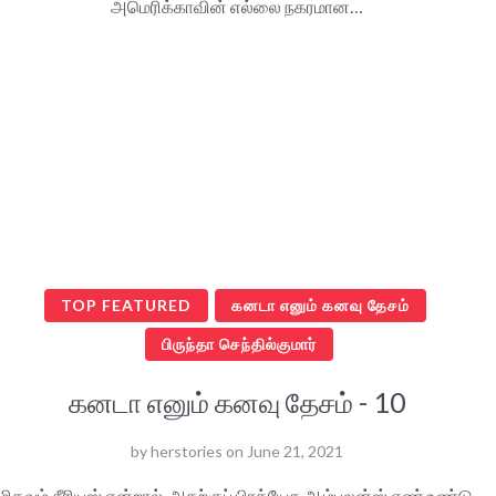
அமெரிக்காவின் எல்லை நகரமான…
TOP FEATURED
கனடா எனும் கனவு தேசம்
பிருந்தா செந்தில்குமார்
கனடா எனும் கனவு தேசம் - 10
by
herstories
on
June 21, 2021
மிகவும் சீரியஸ் என்றால், அதற்குப் பிரத்யேக ஆம்புலன்ஸ் எண் உண்டு.