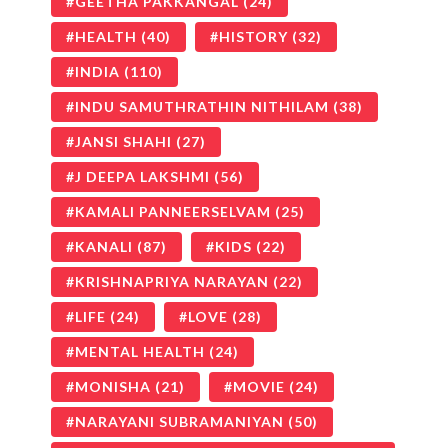
GEETHA PAKKANGAL
(24)
HEALTH
(40)
HISTORY
(32)
INDIA
(110)
INDU SAMUTHRATHIN NITHILAM
(38)
JANSI SHAHI
(27)
J DEEPA LAKSHMI
(56)
KAMALI PANNEERSELVAM
(25)
KANALI
(87)
KIDS
(22)
KRISHNAPRIYA NARAYAN
(22)
LIFE
(24)
LOVE
(28)
MENTAL HEALTH
(24)
MONISHA
(21)
MOVIE
(24)
NARAYANI SUBRAMANIYAN
(50)