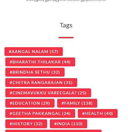
Tags
AANGAL NALAM
(57)
BHARATHI THILAKAR
(44)
BRINDHA SETHU
(32)
CHITRA RANGARAJAN
(31)
CINEMAVUKKU VAREEGALA?
(25)
EDUCATION
(29)
FAMILY
(138)
GEETHA PAKKANGAL
(24)
HEALTH
(40)
HISTORY
(32)
INDIA
(110)