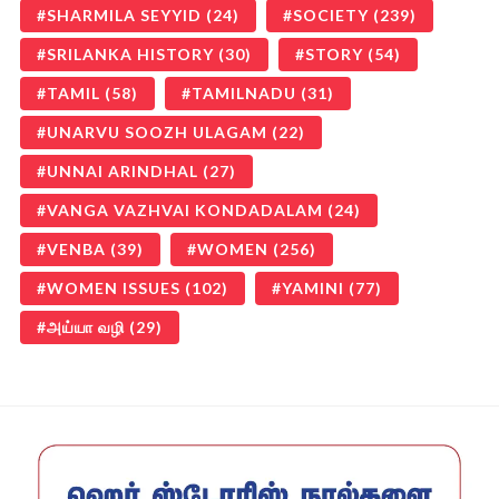
SHARMILA SEYYID
(24)
SOCIETY
(239)
SRILANKA HISTORY
(30)
STORY
(54)
TAMIL
(58)
TAMILNADU
(31)
UNARVU SOOZH ULAGAM
(22)
UNNAI ARINDHAL
(27)
VANGA VAZHVAI KONDADALAM
(24)
VENBA
(39)
WOMEN
(256)
WOMEN ISSUES
(102)
YAMINI
(77)
அய்யா வழி
(29)