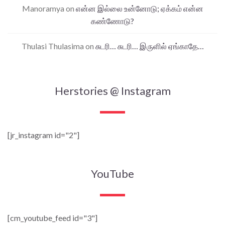
Manoramya
on
என்ன இல்லை உன்னோடு; ஏக்கம் என்ன
கண்ணோடு?
Thulasi Thulasima
on
சுடரி… சுடரி… இருளில் ஏங்காதே…
Herstories @ Instagram
[jr_instagram id="2"]
YouTube
[cm_youtube_feed id="3"]