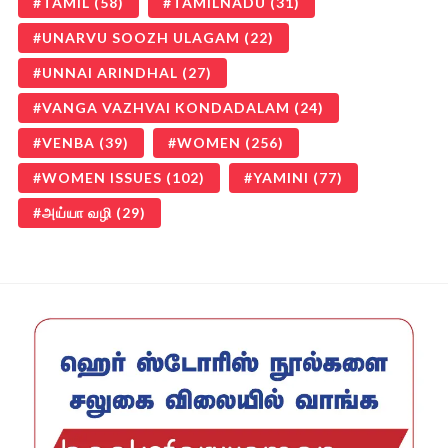
TAMIL
(58)
TAMILNADU
(31)
UNARVU SOOZH ULAGAM
(22)
UNNAI ARINDHAL
(27)
VANGA VAZHVAI KONDADALAM
(24)
VENBA
(39)
WOMEN
(256)
WOMEN ISSUES
(102)
YAMINI
(77)
அய்யா வழி
(29)