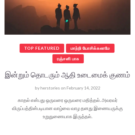
TOP FEATURED
மாற்றி யோசிக்கலாமே
ரஞ்சனி பாசு
இன்றும் தொடரும் ஆதி உடைமைக் குணம்
by
herstories
on
February 14, 2022
காதல் என்பது ஒருவரை ஒருவரை மதித்தல். அவரவர்
விருப்பத்தின்படியான வாழ்வை வாழ தனது இணையருக்கு
உறுதுணையாக இருத்தல்.