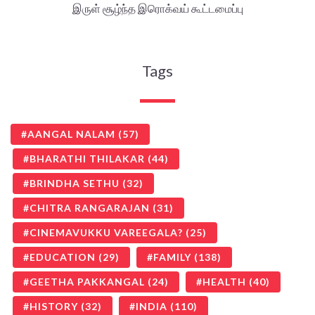
இருள் சூழ்ந்த இரொக்வய் கூட்டமைப்பு
Tags
AANGAL NALAM
(57)
BHARATHI THILAKAR
(44)
BRINDHA SETHU
(32)
CHITRA RANGARAJAN
(31)
CINEMAVUKKU VAREEGALA?
(25)
EDUCATION
(29)
FAMILY
(138)
GEETHA PAKKANGAL
(24)
HEALTH
(40)
HISTORY
(32)
INDIA
(110)