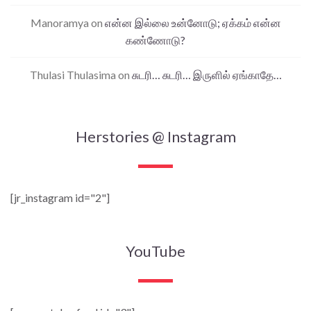
Manoramya
on
என்ன இல்லை உன்னோடு; ஏக்கம் என்ன
கண்ணோடு?
Thulasi Thulasima
on
சுடரி… சுடரி… இருளில் ஏங்காதே…
Herstories @ Instagram
[jr_instagram id="2"]
YouTube