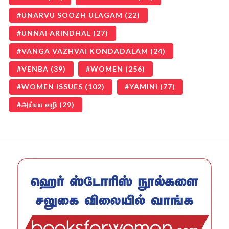
UNARVU SOOZH ULAGAM
(22)
UNNAI ARINDHAL
(27)
VANGA VAZHVAI KONDADALAM
(24)
VENBA
(39)
WOMEN
(256)
WOMEN ISSUES
(102)
YAMINI
(77)
அய்யா வழி
(29)