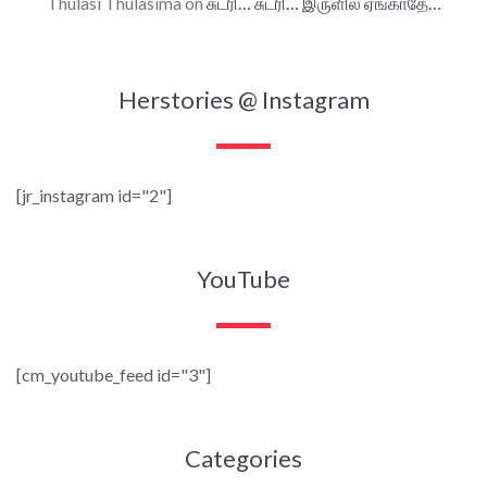
Thulasi Thulasima
on
சுடரி… சுடரி… இருளில் ஏங்காதே…
Herstories @ Instagram
[jr_instagram id="2"]
YouTube
[cm_youtube_feed id="3"]
Categories