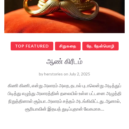
TOP FEATURED
சிறுகதை
தே. தேன்மொழி
ஆண் கிரீடம்
by
herstories
on
July 2, 2025
கிணி கிணி, என்று அலாரம் அலற, தடால் புடாலென்று அடித்துப்
பிடித்து எழுந்து அலாரத்தின் தலையில் உள்ள பட்டனை அழுத்தி
நிறுத்தினாள் சூர்யா. அலாரம் சத்தம் அடங்கிவிட்டது. ஆனால்,
சூரியாவின் இதயத் துடிப்புதான் வேகமாக…