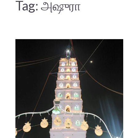
Tag:
அஷுரா