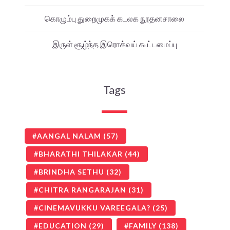
கொழும்பு துறைமுகக் கடலக நூதனசாலை
இருள் சூழ்ந்த இரொக்வய் கூட்டமைப்பு
Tags
AANGAL NALAM
(57)
BHARATHI THILAKAR
(44)
BRINDHA SETHU
(32)
CHITRA RANGARAJAN
(31)
CINEMAVUKKU VAREEGALA?
(25)
EDUCATION
(29)
FAMILY
(138)