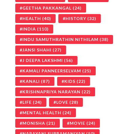
GEETHA PAKKANGAL
(24)
HEALTH
(40)
HISTORY
(32)
INDIA
(110)
INDU SAMUTHRATHIN NITHILAM
(38)
JANSI SHAHI
(27)
J DEEPA LAKSHMI
(56)
KAMALI PANNEERSELVAM
(25)
KANALI
(87)
KIDS
(22)
KRISHNAPRIYA NARAYAN
(22)
LIFE
(24)
LOVE
(28)
MENTAL HEALTH
(24)
MONISHA
(21)
MOVIE
(24)
NARAYANI SUBRAMANIYAN
(50)