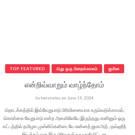
TOP FEATURED
அது ஒரு பிறைக்காலம்
ஜமீலா
என்றிவ்வாறும் வாழ்ந்தோம்
by
herstories
on
June 19, 2024
தொடக்கத்தில் இவ்வேறுபாடு பிரிவினையாக உருவெடுக்காமல்,
கொள்கை வேறுபாடு என்ற அளவிலேயே இருந்தது. எனினும் ஒரு
கட்டத்தில் தமிழக முஸ்லிம்களிடையே சுன்னத் ஜமாஅத் , தவ்ஹீத்
இயக்கம் என இரு பிரிவுகள் உருவாகிவிட்டன.