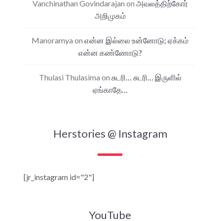
Vanchinathan Govindarajan
on
அவலத்திற்கோர்
அறிமுகம்
Manoramya
on
என்ன இல்லை உன்னோடு; ஏக்கம்
என்ன கண்ணோடு?
Thulasi Thulasima
on
சுடரி… சுடரி… இருளில்
ஏங்காதே…
Herstories @ Instagram
[jr_instagram id="2"]
YouTube