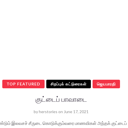
TOP FEATURED
சிறப்புக் கட்டுரைகள்
ஜெயபாரதி
குட்டைப் பாவாடை
by
herstories
on
June 17, 2021
ண்டும் இலவசச் சீருடை கொடுக்கும்வரை மாணவிகள் அந்தக் குட்டைப்