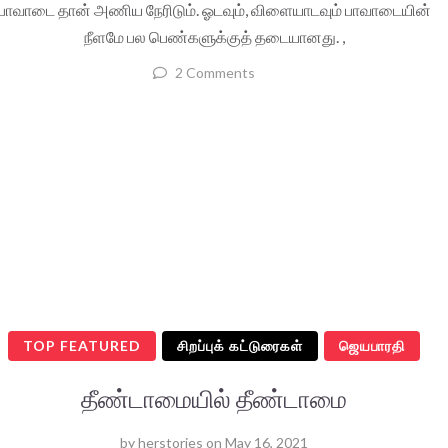
பாவாடை தான் அணிய நேரிடும். ஓடவும், விளையாடவும் பாவாடையின்
நீளமே பல பெண்களுக்குத் தடையானது. ,
2 Comments
TOP FEATURED
சிறப்புக் கட்டுரைகள்
ஜெயபாரதி
தீண்டாமையில் தீண்டாமை
by
herstories
on
May 16, 2021