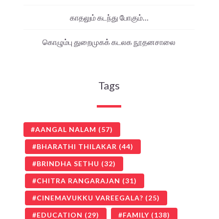
காதலும் கடந்து போகும்…
கொழும்பு துறைமுகக் கடலக நூதனசாலை
Tags
AANGAL NALAM
(57)
BHARATHI THILAKAR
(44)
BRINDHA SETHU
(32)
CHITRA RANGARAJAN
(31)
CINEMAVUKKU VAREEGALA?
(25)
EDUCATION
(29)
FAMILY
(138)