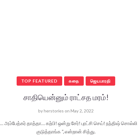
TOP FEATURED
கதை
ஜெயபாரதி
சாதியென்னும் ராட்சத மரம்!
by
herstories
on
May 2, 2022
… அம்பேத்கர் தாத்தா… கற்பி! ஒன்று சேர்! புரட்சி செய்! நந்திஷ் சொல்லி
குடுத்தாங்க ‌”, என்றான் சித்து.