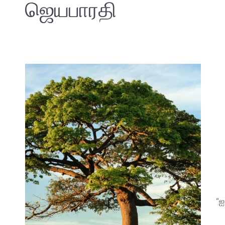
ஜெயபாரதி
“ஐ