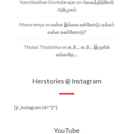
Vanchinathan Govindarajan
on
அவலத்திற்கோர்
அறிமுகம்
Manoramya
on
என்ன இல்லை உன்னோடு; ஏக்கம்
என்ன கண்ணோடு?
Thulasi Thulasima
on
சுடரி… சுடரி… இருளில்
ஏங்காதே…
Herstories @ Instagram
[jr_instagram id="2"]
YouTube