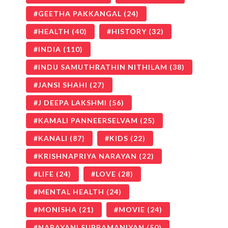
GEETHA PAKKANGAL
(24)
HEALTH
(40)
HISTORY
(32)
INDIA
(110)
INDU SAMUTHRATHIN NITHILAM
(38)
JANSI SHAHI
(27)
J DEEPA LAKSHMI
(56)
KAMALI PANNEERSELVAM
(25)
KANALI
(87)
KIDS
(22)
KRISHNAPRIYA NARAYAN
(22)
LIFE
(24)
LOVE
(28)
MENTAL HEALTH
(24)
MONISHA
(21)
MOVIE
(24)
NARAYANI SUBRAMANIYAN
(50)