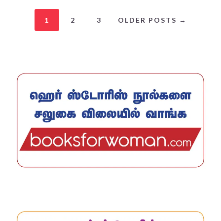
1
2
3
OLDER POSTS →