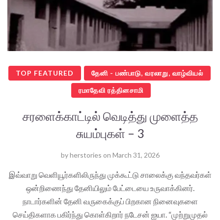
TOP FEATURED
தேனி - பண்பாடு, வரலாறு, வாழ்வியல்
ரமாதேவி ரத்தினசாமி
சரளைக்காட்டில் வெடித்து முளைத்த
சுயம்புகள் – 3
by
herstories
on
March 31, 2026
இவ்வாறு வெளியூர்களிலிருந்து முக்கூட்டு சாலைக்கு வந்தவர்கள்
ஒன்றிணைந்து தேனியிலும் பேட்டையை உருவாக்கினர்.
நாடார்களின் தேனி வருகைக்குப் பிறகான நினைவுகளை
செய்திகளாக பகிர்ந்து கொள்கிறார் நடேசன் ஐயா. “முற்றுமுதல்