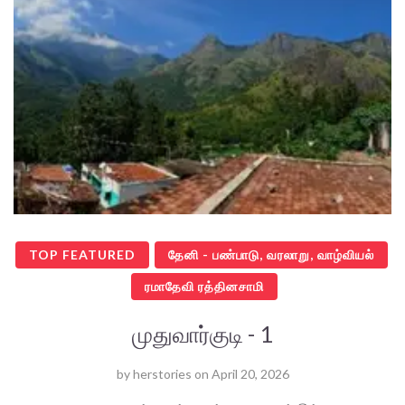
TOP FEATURED
தேனி - பண்பாடு, வரலாறு, வாழ்வியல்
ரமாதேவி ரத்தினசாமி
முதுவார்குடி - 1
by
herstories
on
April 20, 2026