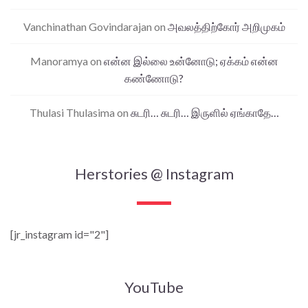
Vanchinathan Govindarajan
on
அவலத்திற்கோர் அறிமுகம்
Manoramya
on
என்ன இல்லை உன்னோடு; ஏக்கம் என்ன
கண்ணோடு?
Thulasi Thulasima
on
சுடரி… சுடரி… இருளில் ஏங்காதே…
Herstories @ Instagram
[jr_instagram id="2"]
YouTube