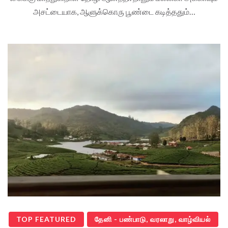
அசட்டையாக, ஆளுக்கொரு பூண்டை கடித்ததும்…
TOP FEATURED
தேனி - பண்பாடு, வரலாறு, வாழ்வியல்