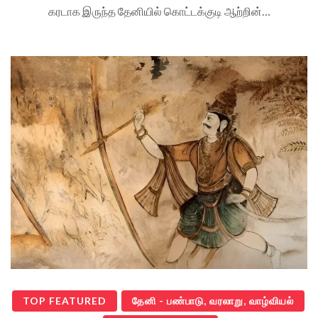
கரடாக இருந்த தேனியில் கொட்டக்குடி ஆற்றின்…
TOP FEATURED
தேனி - பண்பாடு, வரலாறு, வாழ்வியல்