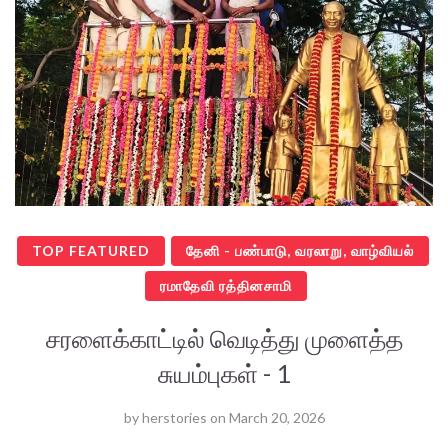
TOP FEATURED
தேனி - பண்பாடு, வரலாறு, வாழ்வியல்
ரமாதேவி ரத்தினசாமி
சரளைக்காட்டில் வெடித்து முளைத்த
சுயம்புகள் - 1
by
herstories
on
March 20, 2026