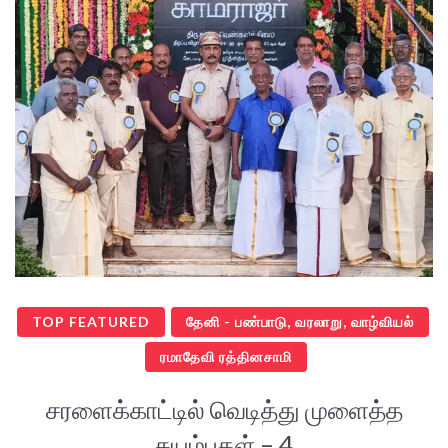
TOP FEATURED
தேனி - பண்பாடு, வரலாறு, வாழ்வியல்
ரமாதேவி ரத்தினசாமி
சரளைக்காட்டில் வெடித்து முளைத்த
சுயம்புகள் – 4