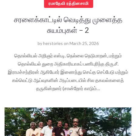
ரமாதேவி ரத்தினசாமி
சரளைக்காட்டில் வெடித்து முளைத்த
சுயம்புகள் – 2
by
herstories
on
March 25, 2026
தொல்லியல் அறிஞர் எஸ்.டி. நெல்லை நெடுமாறன், மற்றும்
தொல்லியல் துறை அதிகாரியாகப் பணிபுரிந்த திரு.சீ.
இராமச்சந்திரன் ஆகியோர் இணைந்து செய்த செப்பேடு மற்றும்
கல்வெட்டு ஆய்வுகளின் அடிப்படையில் சில தகவல்களைத்
தருகின்றனர் (சான்றோர் காடும்…