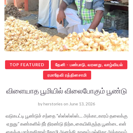
TOP FEATURED
தேனி - பண்பாடு, வரலாறு, வாழ்வியல்
ரமாதேவி ரத்தினசாமி
விளையாத பூமியில் விலைபோகும் பூண்டு
by
herstories
on
June 13, 2026
வடுகபட்டி பூண்டுச் சந்தை “ஸ்ஸ்ஸ்ஸ்ஸ்… அக்கா, காரம் தலைக்கு
ஏறுது” கண்களில் நீர் திரண்டு நிற்க, கையிலிருந்த பூண்டை என்
கைக்கு மாற்றுகிறாள் தோழி ஆனந்தி. நானும் மல்லிகா அக்காவும்