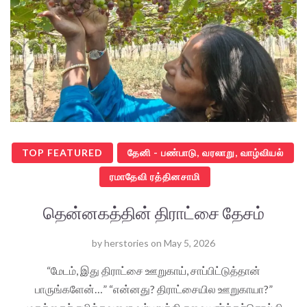
TOP FEATURED
தேனி - பண்பாடு, வரலாறு, வாழ்வியல்
ரமாதேவி ரத்தினசாமி
தென்னகத்தின் திராட்சை தேசம்
by
herstories
on
May 5, 2026
“மேடம், இது திராட்சை ஊறுகாய், சாப்பிட்டுத்தான்
பாருங்களேன்…” “என்னது? திராட்சையில ஊறுகாயா?”