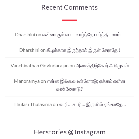
Recent Comments
Dharshini
on
என்னாகும் வா… வாழ்ந்தே பார்த்திடலாம்…
Dharshini
on
கிழக்காக இருந்தால் இருள் சேராதே !
Vanchinathan Govindarajan
on
அவலத்திற்கோர் அறிமுகம்
Manoramya
on
என்ன இல்லை உன்னோடு; ஏக்கம் என்ன
கண்ணோடு?
Thulasi Thulasima
on
சுடரி… சுடரி… இருளில் ஏங்காதே…
Herstories @ Instagram