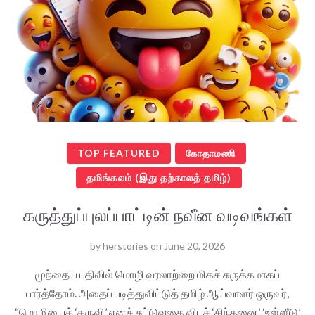
TOP FEATURED
கோதாமணி
தமிங்கலம் (இது தற்காலத் தமிழ்)
கருத்துப்புலப்பாட்டின் நவீன வடிவங்கள்
by
herstories
on
June 20, 2026
முந்தைய பதிவில் மொழி வரலாற்றை மிகச் சுருக்கமாகப்
பார்த்தோம். அதைப் படித்துவிட்டுத் தமிழ் ஆய்வாளர் ஒருவர்,
“மொழியைக் ‘கருவி’ எனச் சுட்டுவதை விடச் ‘சிந்தனை’, ‘உள்ளீடு’