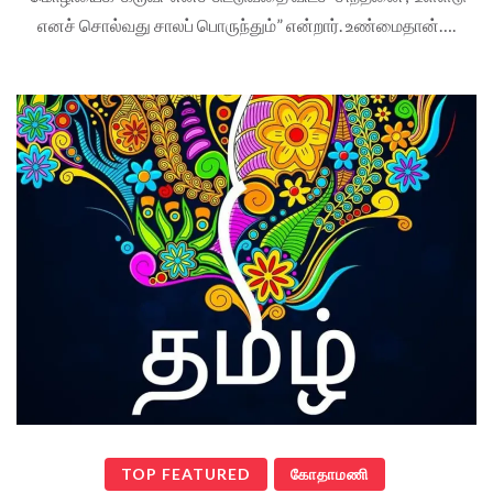
எனச் சொல்வது சாலப் பொருந்தும்” என்றார். உண்மைதான்….
TOP FEATURED
கோதாமணி