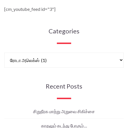
[cm_youtube_feed id="3"]
Categories
Recent Posts
சிறுநீரக மாற்று அறுவை சிகிச்சை
காதலும் கடந்து போகும்…