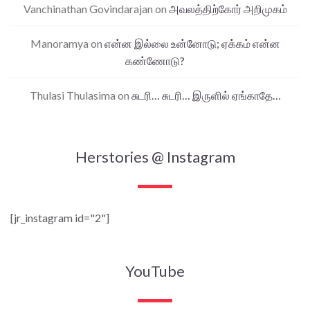
Vanchinathan Govindarajan
on
அவலத்திற்கோர் அறிமுகம்
Manoramya
on
என்ன இல்லை உன்னோடு; ஏக்கம் என்ன
கண்ணோடு?
Thulasi Thulasima
on
சுடரி… சுடரி… இருளில் ஏங்காதே…
Herstories @ Instagram
[jr_instagram id="2"]
YouTube