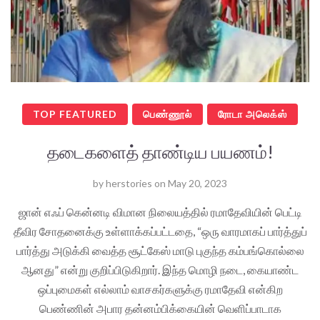
TOP FEATURED
பெண்ணூல்
ரோடா அலெக்ஸ்
தடைகளைத் தாண்டிய பயணம்!
by
herstories
on
May 20, 2023
ஜான் எஃப் கென்னடி விமான நிலையத்தில் ரமாதேவியின் பெட்டி
தீவிர சோதனைக்கு உள்ளாக்கப்பட்டதை, “ஒரு வாரமாகப் பார்த்துப்
பார்த்து அடுக்கி வைத்த சூட்கேஸ் மாடு புகுந்த கம்பங்கொல்லை
ஆனது” என்று குறிப்பிடுகிறார். இந்த மொழி நடை, கையாண்ட
ஒப்புமைகள் எல்லாம் வாசகர்களுக்கு ரமாதேவி என்கிற
பெண்ணின் அபார தன்னம்பிக்கையின் வெளிப்பாடாக