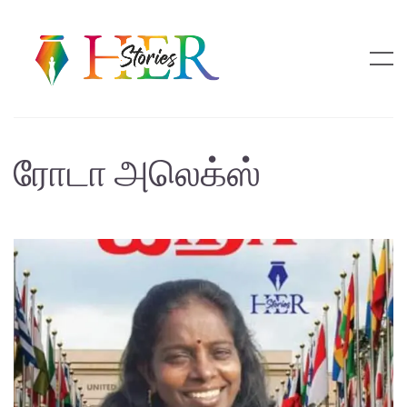
ரோடா அலெக்ஸ்