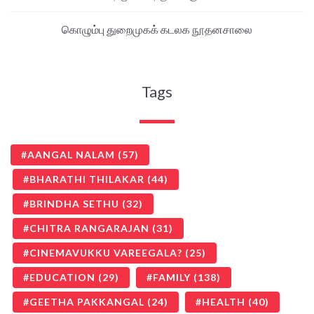
கொழும்பு துறைமுகக் கடலக நூதனசாலை
Tags
AANGAL NALAM
(57)
BHARATHI THILAKAR
(44)
BRINDHA SETHU
(32)
CHITRA RANGARAJAN
(31)
CINEMAVUKKU VAREEGALA?
(25)
EDUCATION
(29)
FAMILY
(138)
GEETHA PAKKANGAL
(24)
HEALTH
(40)