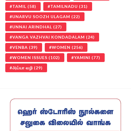
TAMIL
(58)
TAMILNADU
(31)
UNARVU SOOZH ULAGAM
(22)
UNNAI ARINDHAL
(27)
VANGA VAZHVAI KONDADALAM
(24)
VENBA
(39)
WOMEN
(256)
WOMEN ISSUES
(102)
YAMINI
(77)
அய்யா வழி
(29)