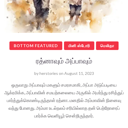
BOTTOM FEATURED
மினி ஸ்டோரி
மெலிதா
ரத்னாவும் அப்பாவும்
by
herstories
on
August 11, 2023
ஒருவாறு அப்பாவும் மகளும் சமரசமாகி, அப்பா அடுப்படியை
ஆக்ரமிக்க, அப்பாவின் சமயற்கலையை அருகில் அமர்ந்து ரசித்துப்
பார்த்துக்கொண்டிருந்தாள் ரத்னா. மனதில் அம்மாவின் நினைவு
வந்து போனது. அம்மா உடல்நலம் சரியில்லாத தன் பெற்றோரைப்
பார்க்க வெளியூர் சென்றிருந்தார்.