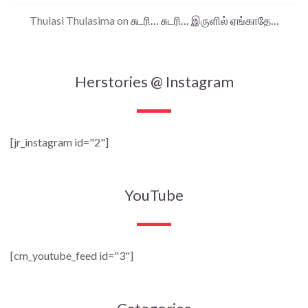
Thulasi Thulasima
on
சுடரி… சுடரி… இருளில் ஏங்காதே…
Herstories @ Instagram
[jr_instagram id="2"]
YouTube
[cm_youtube_feed id="3"]