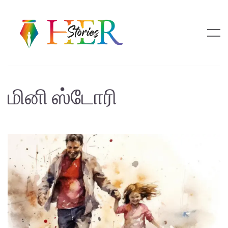
மினி ஸ்டோரி