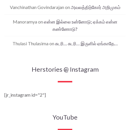
Vanchinathan Govindarajan
on
அவலத்திற்கோர் அறிமுகம்
Manoramya
on
என்ன இல்லை உன்னோடு; ஏக்கம் என்ன
கண்ணோடு?
Thulasi Thulasima
on
சுடரி… சுடரி… இருளில் ஏங்காதே…
Herstories @ Instagram
[jr_instagram id="2"]
YouTube