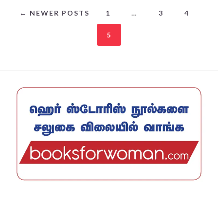
← NEWER POSTS
1
…
3
4
5