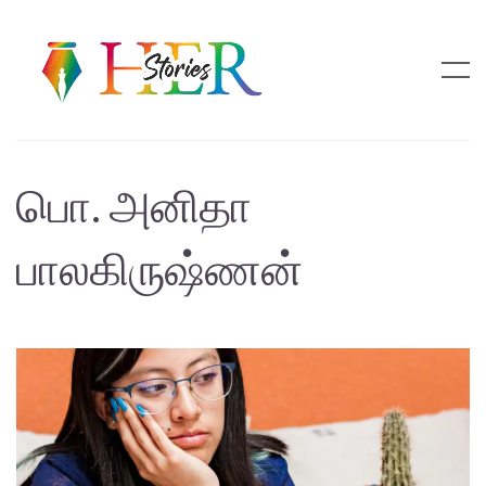
பொ. அனிதா
பாலகிருஷ்ணன்