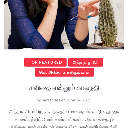
TOP FEATURED
அந்த நாலு பேர்
பொ. அனிதா பாலகிருஷ்ணன்
கவிதை என்னும் காலநதி
by
herstories
on
June 24, 2023
அந்த ரகசியம் பிறருக்குத் தெரிய பல வருடங்கள் ஆனது. ஒரு
காலகட்டத்தில் அவள் கண்முன் கண்ட அனைத்தையும்
கவிதையாகக் கண்டாள். காலையின் முதல் கதிர் தொடங்கி