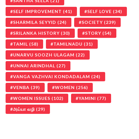
SANTHA SEELA
(21)
SELF IMPROVEMENT
(41)
SELF LOVE
(34)
SHARMILA SEYYID
(24)
SOCIETY
(239)
SRILANKA HISTORY
(30)
STORY
(54)
TAMIL
(58)
TAMILNADU
(31)
UNARVU SOOZH ULAGAM
(22)
UNNAI ARINDHAL
(27)
VANGA VAZHVAI KONDADALAM
(24)
VENBA
(39)
WOMEN
(256)
WOMEN ISSUES
(102)
YAMINI
(77)
அய்யா வழி
(29)