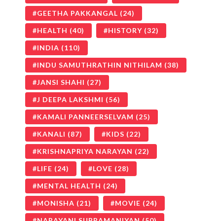
GEETHA PAKKANGAL
(24)
HEALTH
(40)
HISTORY
(32)
INDIA
(110)
INDU SAMUTHRATHIN NITHILAM
(38)
JANSI SHAHI
(27)
J DEEPA LAKSHMI
(56)
KAMALI PANNEERSELVAM
(25)
KANALI
(87)
KIDS
(22)
KRISHNAPRIYA NARAYAN
(22)
LIFE
(24)
LOVE
(28)
MENTAL HEALTH
(24)
MONISHA
(21)
MOVIE
(24)
NARAYANI SUBRAMANIYAN
(50)