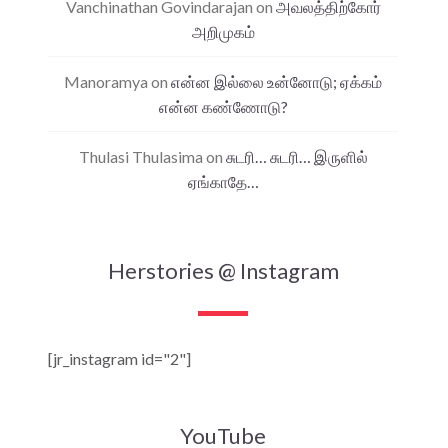
Vanchinathan Govindarajan
on
அவலத்திற்கோர்
அறிமுகம்
Manoramya
on
என்ன இல்லை உன்னோடு; ஏக்கம்
என்ன கண்ணோடு?
Thulasi Thulasima
on
சுடரி… சுடரி… இருளில்
ஏங்காதே…
Herstories @ Instagram
[jr_instagram id="2"]
YouTube