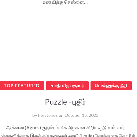
உணவிற்கு சென்னை…
TOP FEATURED
சுமதி விஜயகுமார்
பெண்ணுக்கு நீதி
Puzzle - புதிர்
by
herstories
on
October 15, 2025
ஆக்னஸ் (Agnes) குடும்பம் மிக அழகான சிறிய குடும்பம். கார்
ெக்கானிக்காக இருக்கும் கணவன் லூயி (Louie) சொந்தமாக தொழில்