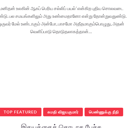
‘மனிதன் உலகின் ஆகப் பெரிய சல்லிப் பயல்’ என்கிற புதிய சொலவடை
ண்டு. பல சமயங்களிலும் அது உண்மைதானோ என்று தோன்றுவதுண்டு.
ஒருவர் மேல் உண்டாகும் அன்போ, பாசமோ அதீதமாகும்பொழுது, அதன்
வெளிப்பாடு தொடுதலாகத்தான்…
TOP FEATURED
சுமதி விஜயகுமார்
பெண்ணுக்கு நீதி
இதயத்தைத் தொடாத பேச்சு