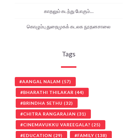
காதலும் கடந்து போகும்…
கொழும்பு துறைமுகக் கடலக நூதனசாலை
Tags
AANGAL NALAM
(57)
BHARATHI THILAKAR
(44)
BRINDHA SETHU
(32)
CHITRA RANGARAJAN
(31)
CINEMAVUKKU VAREEGALA?
(25)
EDUCATION
(29)
FAMILY
(138)