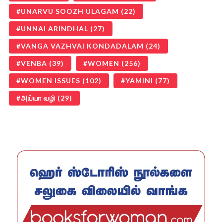
UNARVU SOOZH ULAGAM
(22)
UNNAI ARINDHAL
(27)
VANGA VAZHVAI KONDADALAM
(24)
VENBA
(39)
WOMEN
(256)
WOMEN ISSUES
(102)
YAMINI
(77)
அய்யா வழி
(29)