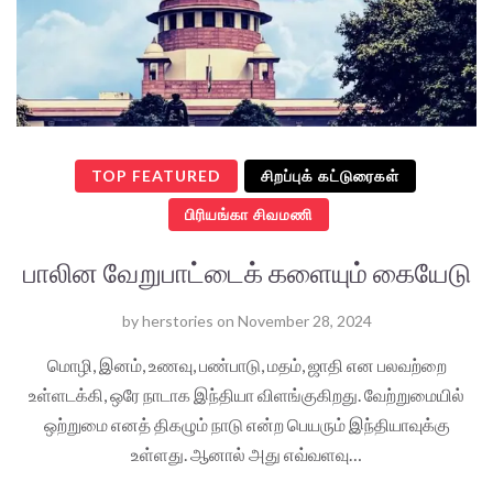
TOP FEATURED
சிறப்புக் கட்டுரைகள்
பிரியங்கா சிவமணி
பாலின வேறுபாட்டைக் களையும் கையேடு
by
herstories
on
November 28, 2024
மொழி, இனம், உணவு, பண்பாடு, மதம், ஜாதி என பலவற்றை
உள்ளடக்கி, ஒரே நாடாக இந்தியா விளங்குகிறது. வேற்றுமையில்
ஒற்றுமை எனத் திகழும் நாடு என்ற பெயரும் இந்தியாவுக்கு
உள்ளது. ஆனால் அது எவ்வளவு…