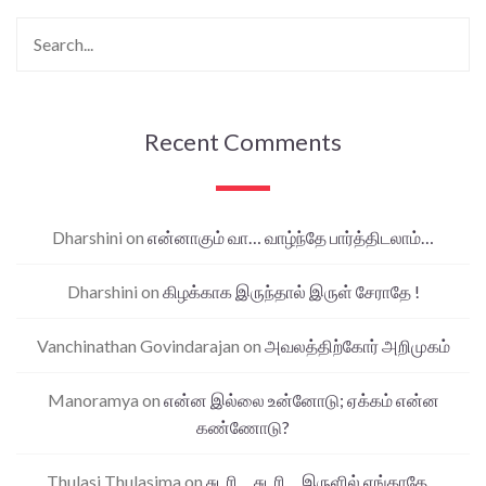
Recent Comments
Dharshini
on
என்னாகும் வா… வாழ்ந்தே பார்த்திடலாம்…
Dharshini
on
கிழக்காக இருந்தால் இருள் சேராதே !
Vanchinathan Govindarajan
on
அவலத்திற்கோர் அறிமுகம்
Manoramya
on
என்ன இல்லை உன்னோடு; ஏக்கம் என்ன
கண்ணோடு?
Thulasi Thulasima
on
சுடரி… சுடரி… இருளில் ஏங்காதே…