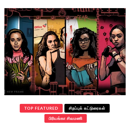
TOP FEATURED
சிறப்புக் கட்டுரைகள்
பிரியங்கா சிவமணி