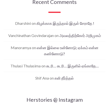
Recent Comments
Dharshini
on
கிழக்காக இருந்தால் இருள் சேராதே !
Vanchinathan Govindarajan
on
அவலத்திற்கோர் அறிமுகம்
Manoramya
on
என்ன இல்லை உன்னோடு; ஏக்கம் என்ன
கண்ணோடு?
Thulasi Thulasima
on
சுடரி… சுடரி… இருளில் ஏங்காதே…
Shif Ana
on
கலி தீர்த்தல்
Herstories @ Instagram