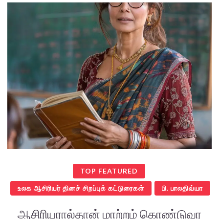
TOP FEATURED
உலக ஆசிரியர் தினச் சிறப்புக் கட்டுரைகள்
பி. பாலதிவ்யா
ஆசிரியரால்தான் மாற்றம் கொண்டுவர