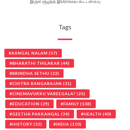
இருள் சூழ்ந்த இரொக்வய் கூட்டமைப்பு
Tags
AANGAL NALAM
(57)
BHARATHI THILAKAR
(44)
BRINDHA SETHU
(32)
CHITRA RANGARAJAN
(31)
CINEMAVUKKU VAREEGALA?
(25)
EDUCATION
(29)
FAMILY
(138)
GEETHA PAKKANGAL
(24)
HEALTH
(40)
HISTORY
(32)
INDIA
(110)