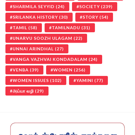
SHARMILA SEYYID
(24)
SOCIETY
(239)
SRILANKA HISTORY
(30)
STORY
(54)
TAMIL
(58)
TAMILNADU
(31)
UNARVU SOOZH ULAGAM
(22)
UNNAI ARINDHAL
(27)
VANGA VAZHVAI KONDADALAM
(24)
VENBA
(39)
WOMEN
(256)
WOMEN ISSUES
(102)
YAMINI
(77)
அய்யா வழி
(29)