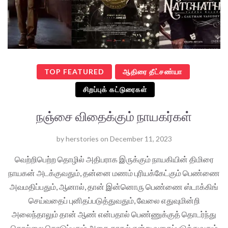
TOP FEATURED
ஆதிரை தீட்சண்யா
சிறப்புக் கட்டுரைகள்
நஞ்சை விதைக்கும் நாயகர்கள்
by
herstories
on
December 11, 2023
வெற்றிபெற்ற தொழில் அதிபராக இருக்கும் நாயகியின் திமிரை
நாயகன் அடக்குவதும், தன்னை மணம் புரியக்கேட்கும் பெண்ணை
அவமதிப்பதும், ஆனால், தான் இன்னொரு பெண்ணை ஸ்டாக்கிங்
செய்வதைப் புனிதப்படுத்துவதும், வேலை எதுவுமின்றி
அலைந்தாலும் தான் ஆண் என்பதால் பெண்ணுக்குத் தொடர்ந்து
தொல்லை கொடுப்பதும் அதை காதல் என்று வகைப்படுத்துவதும்