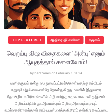
TOP FEATURED
ஆதிரை தீட்சண்யா
சமூகம்
வெறுப்பு விஷ விதைகளை ‘அன்பு’ எனும்
ஆயுதத்தால் களைவோம்!
by
herstories
on
February 1, 2024
மனிதகுலம் என்று பெருமைப்பட்டுக்கொள்வதற்கு நம்மிடம்
எதுவுமே இல்லை என்றே தோன்றுகிறது. உலகில் இதுவரை
தோன்றிய உயிரினங்களில் அறிவார்ந்த சமூகமாக மனித இனம்
அறியப்படுகிறது. ஆனால், நம் அறிவு அனைத்தையும்
நமக்கெதிராகத்தான் நாம் பயன்படுத்துகிறோம் என்கிற அடிப்படை