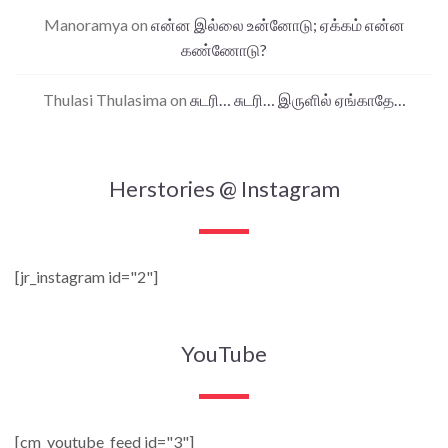
Manoramya
on
என்ன இல்லை உன்னோடு; ஏக்கம் என்ன
கண்ணோடு?
Thulasi Thulasima
on
சுடரி… சுடரி… இருளில் ஏங்காதே…
Herstories @ Instagram
[jr_instagram id="2"]
YouTube
[cm_youtube_feed id="3"]