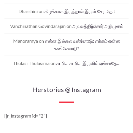
Dharshini
on
கிழக்காக இருந்தால் இருள் சேராதே !
Vanchinathan Govindarajan
on
அவலத்திற்கோர் அறிமுகம்
Manoramya
on
என்ன இல்லை உன்னோடு; ஏக்கம் என்ன
கண்ணோடு?
Thulasi Thulasima
on
சுடரி… சுடரி… இருளில் ஏங்காதே…
Herstories @ Instagram
[jr_instagram id="2"]