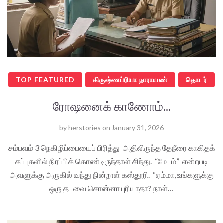
TOP FEATURED
கிருஷ்ணப்ரியா நாராயண்
தொடர்
ரோஷனைக் காணோம்...
by
herstories
on
January 31, 2026
சம்பவம் 3 நெகிழிப்பையைப் பிரித்து அதிலிருந்த தேநீரை காகிதக்
கப்புகளில் நிரப்பிக் கொண்டிருந்தாள் சிந்து. “மேடம்” என்றபடி
அவளுக்கு அருகில் வந்து நின்றாள் கஸ்தூரி. “ஏம்மா, உங்களுக்கு
ஒரு தடவை சொன்னா புரியாதா? நாள்…