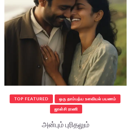
TOP FEATURED
ஒரு தாம்பத்ய உளவியல் பயணம்
ஜான்சி ராணி
அன்பும் புரிதலும்