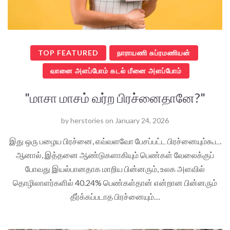
TOP FEATURED
நாராயணி சுப்ரமணியன்
வானை அளப்போம் கடல் மீனை அளப்போம்
"மாசா மாசம் வர்ற பிரச்னைதானே?"
by
herstories
on
January 24, 2026
இது ஒரு பழைய பிரச்னை, எவ்வளவோ பேசப்பட்ட பிரச்னையும்கூட.
ஆனால், இத்தனை ஆண்டுகளாகியும் பெண்கள் வேலைக்குப்
போவது இயல்பானதாக மாறிய பின்னரும், உலக அளவில்
தொழிலாளர்களில் 40.24% பெண்கள்தான் என்றான பின்னரும்
தீர்க்கப்படாத பிரச்னையும்…