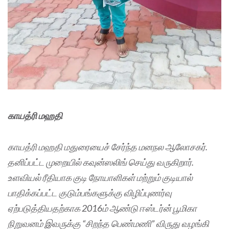
காயத்ரி மஹதி
காயத்ரி மஹதி மதுரையைச் சேர்ந்த மனநல ஆலோசகர்.
தனிப்பட்ட முறையில் கவுன்ஸலிங் செய்து வருகிறார்.
உளவியல் ரீதியாக குடி நோயாளிகள் மற்றும் குடியால்
பாதிக்கப்பட்ட குடும்பங்களுக்கு விழிப்புணர்வு
ஏற்படுத்தியதற்காக 2016ம் ஆண்டு ஈஸ்டர்ன் பூமிகா
நிறுவனம் இவருக்கு “சிறந்த பெண்மணி” விருது வழங்கி