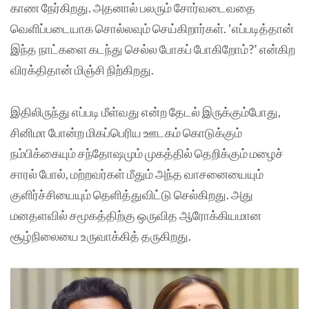
காண நேர்கிறது. அதனால் பலரும் சோர்வடைவதை
வெளிப்படையாக சொல்லவும் செய்கிறார்கள். ‘எப்படித்தான்
இந்த நாட்களை கடந்து செல்ல போகப் போகிறோம்?’ என்கிற
விரக்திதான் மிஞ்சி நிற்கிறது.
இதிலிருந்து எப்படி மீள்வது என்ற தேடல் இருக்கும்போது,
சினிமா போன்ற மிகப்பெரிய ஊடகம் கொடுக்கும்
நம்பிக்கையும் சந்தோஷமும் முகத்தில் தெறிக்கும் மழைச்
சாரல் போல், மற்றவர்கள் மீதும் அந்த வாசனையையும்
குளிர்ச்சியையும் தெளித்துவிட்டு செல்கிறது. அது
மனதளவில் சமூகத்திற்கு ஒருவித ஆரோக்கியமான
சூழ்நிலையை உருவாக்கித் தருகிறது.