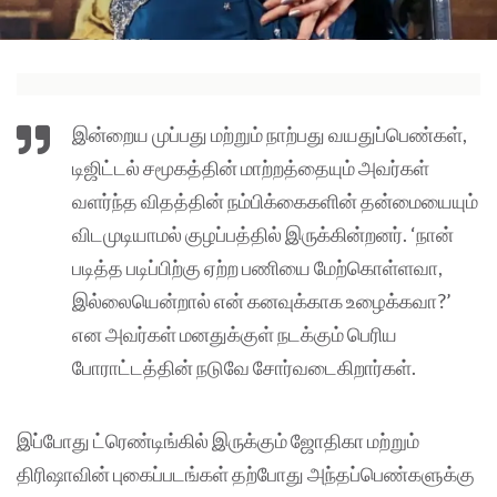
இன்றைய முப்பது மற்றும் நாற்பது வயதுப்பெண்கள்,
டிஜிட்டல் சமூகத்தின் மாற்றத்தையும் அவர்கள்
வளர்ந்த விதத்தின் நம்பிக்கைகளின் தன்மையையும்
விடமுடியாமல் குழப்பத்தில் இருக்கின்றனர். ‘நான்
படித்த படிப்பிற்கு ஏற்ற பணியை மேற்கொள்ளவா,
இல்லையென்றால் என் கனவுக்காக உழைக்கவா?’
என அவர்கள் மனதுக்குள் நடக்கும் பெரிய
போராட்டத்தின் நடுவே சோர்வடைகிறார்கள்.
இப்போது ட்ரெண்டிங்கில் இருக்கும் ஜோதிகா மற்றும்
திரிஷாவின் புகைப்படங்கள் தற்போது அந்தப்பெண்களுக்கு