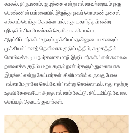
காதல், திருமணம், குழந்தை என்று எல்லாவற்றையும் ஒரு
பெண்ணின் பார்வையில் இருந்து ஓவர் ரொமாண்டிசைஸ்
எல்லாம் செய்து கொள்ளாமல், எது யதார்த்தம் என்ற
புரிதலில் சில பெண்கள் தெளிவாக செயல்பட
ஆரம்பிப்பார்கள். ‘உறவும் முக்கியம் தன்னுடைய கனவும்
முக்கியம்’ எனத் தெளிவாக குடும்பத்தில், சமூகத்தில்
சொல்லக்கூடிய நபர்களாக மாறி இருப்பார்கள். ‘ என் கனவை
நனவாக்க குடும்ப உறவுகளும் நண்பர்களும் துணையாக
இருங்க’, என்று கேட்பார்கள். சினிமாவில் வருவதுபோல
‘எல்லாமே நானே செய்வேன்’ என்று சொல்லாமல், எது எதற்கு
உதவி தேவையோ அதை எல்லாம் கேட்டு, திட்டமிட்டு வேலை
செய்யத் தொடங்குவார்கள்.