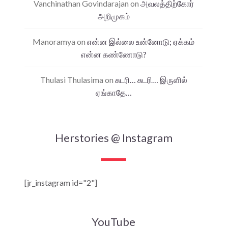
Vanchinathan Govindarajan
on
அவலத்திற்கோர்
அறிமுகம்
Manoramya
on
என்ன இல்லை உன்னோடு; ஏக்கம்
என்ன கண்ணோடு?
Thulasi Thulasima
on
சுடரி… சுடரி… இருளில்
ஏங்காதே…
Herstories @ Instagram
[jr_instagram id="2"]
YouTube