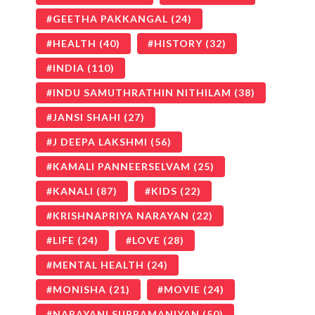
GEETHA PAKKANGAL
(24)
HEALTH
(40)
HISTORY
(32)
INDIA
(110)
INDU SAMUTHRATHIN NITHILAM
(38)
JANSI SHAHI
(27)
J DEEPA LAKSHMI
(56)
KAMALI PANNEERSELVAM
(25)
KANALI
(87)
KIDS
(22)
KRISHNAPRIYA NARAYAN
(22)
LIFE
(24)
LOVE
(28)
MENTAL HEALTH
(24)
MONISHA
(21)
MOVIE
(24)
NARAYANI SUBRAMANIYAN
(50)