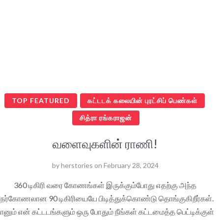
TOP FEATURED
கட்டடக் கலையின் புரட்சிப் பெண்கள்
சித்ரா ரங்கராஜன்
வளைவுகளின் ராணி!
by
herstories
on
February 28, 2024
360 டிகிரி வரை கோணங்கள் இருக்கும்போது எதற்கு அந்த
நேர்கோணலான 90 டிகிரியையே பிடித்துக்கொண்டு தொங்குகிறீர்கள்.
ானும் என் கட்டடங்களும் ஒரு போதும் நீங்கள் கட்டமைத்த பெட்டிக்குள்