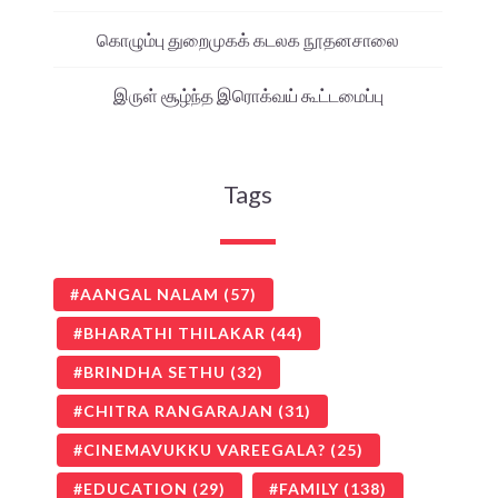
கொழும்பு துறைமுகக் கடலக நூதனசாலை
இருள் சூழ்ந்த இரொக்வய் கூட்டமைப்பு
Tags
AANGAL NALAM
(57)
BHARATHI THILAKAR
(44)
BRINDHA SETHU
(32)
CHITRA RANGARAJAN
(31)
CINEMAVUKKU VAREEGALA?
(25)
EDUCATION
(29)
FAMILY
(138)