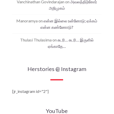
Vanchinathan Govindarajan
on
அவலத்திற்கோர்
அறிமுகம்
Manoramya
on
என்ன இல்லை உன்னோடு; ஏக்கம்
என்ன கண்ணோடு?
Thulasi Thulasima
on
சுடரி… சுடரி… இருளில்
ஏங்காதே…
Herstories @ Instagram
[jr_instagram id="2"]
YouTube