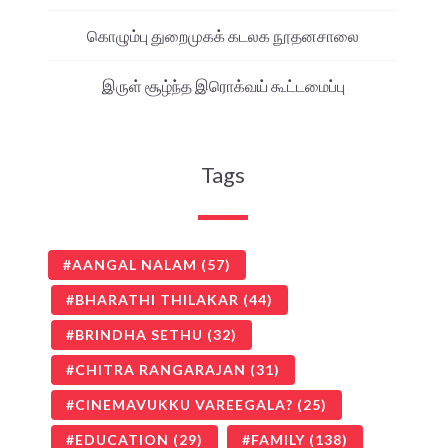
கொழும்பு துறைமுகக் கடலக நூதனசாலை
இருள் சூழ்ந்த இரொக்வய் கூட்டமைப்பு
Tags
AANGAL NALAM
(57)
BHARATHI THILAKAR
(44)
BRINDHA SETHU
(32)
CHITRA RANGARAJAN
(31)
CINEMAVUKKU VAREEGALA?
(25)
EDUCATION
(29)
FAMILY
(138)