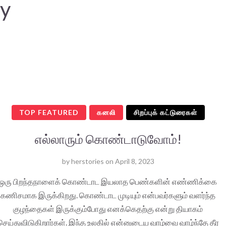
ay
TOP FEATURED
கனலி
சிறப்புக் கட்டுரைகள்
எல்லாரும் கொண்டாடுவோம்!
by
herstories
on
April 8, 2023
ஒரு பிறந்தநாளைக் கொண்டாட இயலாத பெண்களின் எண்ணிக்கை
கணிசமாக இருக்கிறது. கொண்டாட முடியும் என்பவர்களும் வளர்ந்த
குழந்தைகள் இருக்கும்போது எனக்கெதற்கு என்று தியாகம்
செய்துவிடுகிறார்கள். இந்த உலகில் என்னுடைய வாழ்வை வாழ்ந்தே தீர