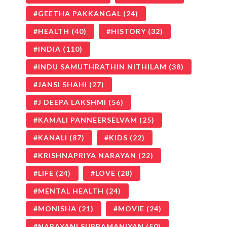
GEETHA PAKKANGAL
(24)
HEALTH
(40)
HISTORY
(32)
INDIA
(110)
INDU SAMUTHRATHIN NITHILAM
(38)
JANSI SHAHI
(27)
J DEEPA LAKSHMI
(56)
KAMALI PANNEERSELVAM
(25)
KANALI
(87)
KIDS
(22)
KRISHNAPRIYA NARAYAN
(22)
LIFE
(24)
LOVE
(28)
MENTAL HEALTH
(24)
MONISHA
(21)
MOVIE
(24)
NARAYANI SUBRAMANIYAN
(50)