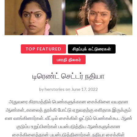
TOP FEATURED
சிறப்புக் கட்டுரைகள்
பாரதி திலகர்
டிரெண்ட் செட்டர் நதியா
by
herstories
on
June 17, 2022
அதுவரை கிராமத்தில் பெண்களுக்கான சைக்கிளை வயதான
ஆண்கள், காலைத் தூக்கி போட்டு ஏறுவதற்கு எளிதாக இருக்கும்
என வாங்கினார்கள். வீட்டில் சைக்கிள் ஓட்டும் பெண்கள்கூட ஆண்
குடும்ப உறுப்பினர்கள் பயன்படுத்திய ஆண்களுக்கான
சைக்கிளைத்தான் பயன்படுத்தினார்கள். நதியா சைக்கிள்