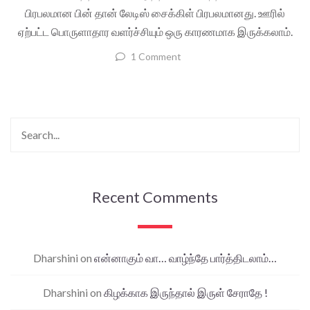
பிரபலமான பின் தான் லேடிஸ் சைக்கிள் பிரபலமானது. ஊரில்
ஏற்பட்ட பொருளாதார வளர்ச்சியும் ஒரு காரணமாக இருக்கலாம்.
1 Comment
Recent Comments
Dharshini
on
என்னாகும் வா… வாழ்ந்தே பார்த்திடலாம்…
Dharshini
on
கிழக்காக இருந்தால் இருள் சேராதே !