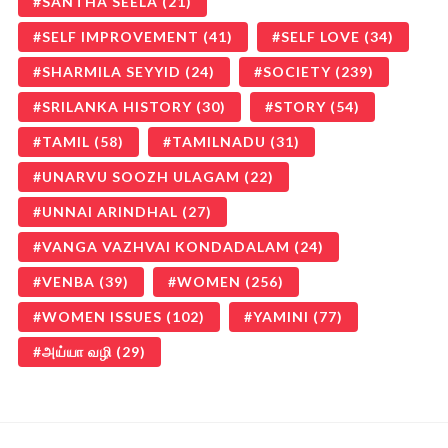
SANTHA SEELA
(21)
SELF IMPROVEMENT
(41)
SELF LOVE
(34)
SHARMILA SEYYID
(24)
SOCIETY
(239)
SRILANKA HISTORY
(30)
STORY
(54)
TAMIL
(58)
TAMILNADU
(31)
UNARVU SOOZH ULAGAM
(22)
UNNAI ARINDHAL
(27)
VANGA VAZHVAI KONDADALAM
(24)
VENBA
(39)
WOMEN
(256)
WOMEN ISSUES
(102)
YAMINI
(77)
அய்யா வழி
(29)