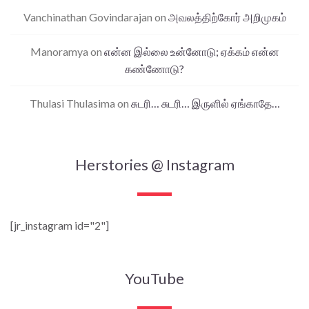
Vanchinathan Govindarajan
on
அவலத்திற்கோர் அறிமுகம்
Manoramya
on
என்ன இல்லை உன்னோடு; ஏக்கம் என்ன
கண்ணோடு?
Thulasi Thulasima
on
சுடரி… சுடரி… இருளில் ஏங்காதே…
Herstories @ Instagram
[jr_instagram id="2"]
YouTube