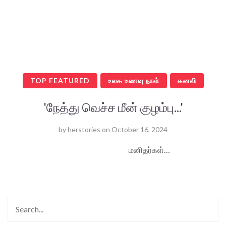
TOP FEATURED
உலக உணவு நாள்
கனலி
'நேத்து வெச்ச மீன் குழம்பு...'
by
herstories
on
October 16, 2024
மனிதர்கள்…