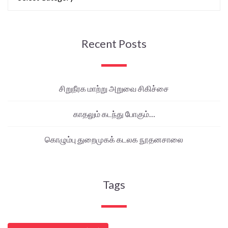
Recent Posts
சிறுநீரக மாற்று அறுவை சிகிச்சை
காதலும் கடந்து போகும்…
கொழும்பு துறைமுகக் கடலக நூதனசாலை
Tags