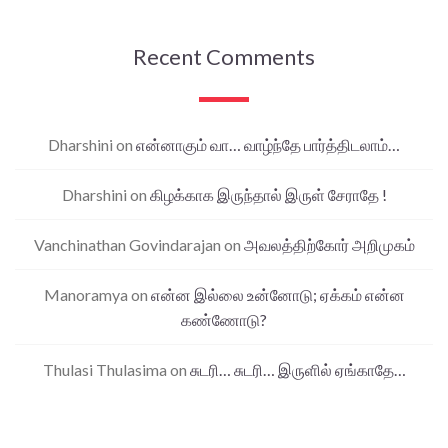
Recent Comments
Dharshini
on
என்னாகும் வா… வாழ்ந்தே பார்த்திடலாம்…
Dharshini
on
கிழக்காக இருந்தால் இருள் சேராதே !
Vanchinathan Govindarajan
on
அவலத்திற்கோர் அறிமுகம்
Manoramya
on
என்ன இல்லை உன்னோடு; ஏக்கம் என்ன
கண்ணோடு?
Thulasi Thulasima
on
சுடரி… சுடரி… இருளில் ஏங்காதே…