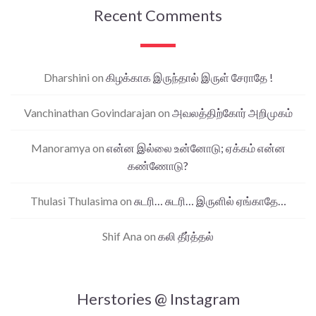
Recent Comments
Dharshini
on
கிழக்காக இருந்தால் இருள் சேராதே !
Vanchinathan Govindarajan
on
அவலத்திற்கோர் அறிமுகம்
Manoramya
on
என்ன இல்லை உன்னோடு; ஏக்கம் என்ன
கண்ணோடு?
Thulasi Thulasima
on
சுடரி… சுடரி… இருளில் ஏங்காதே…
Shif Ana
on
கலி தீர்த்தல்
Herstories @ Instagram