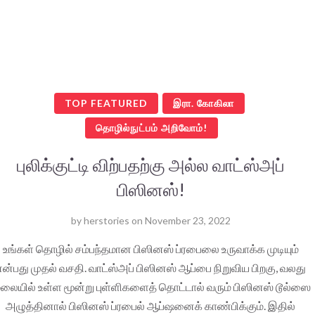
TOP FEATURED
இரா. கோகிலா
தொழில்நுட்பம் அறிவோம்!
புலிக்குட்டி விற்பதற்கு அல்ல வாட்ஸ்அப்
பிஸினஸ்!
by
herstories
on
November 23, 2022
உங்கள் தொழில் சம்பந்தமான பிஸினஸ் ப்ரபைலை உருவாக்க முடியும்
என்பது முதல் வசதி. வாட்ஸ்அப் பிஸினஸ் ஆப்பை நிறுவிய பிறகு, வலது
ூலையில் உள்ள மூன்று புள்ளிகளைத் தொட்டால் வரும் பிஸினஸ் டூல்ஸை
அழுத்தினால் பிஸினஸ் ப்ரபைல் ஆப்ஷனைக் காண்பிக்கும். இதில்