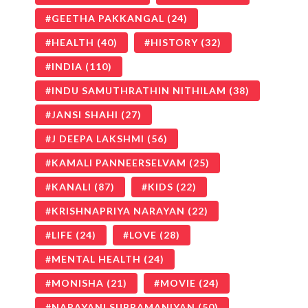
GEETHA PAKKANGAL
(24)
HEALTH
(40)
HISTORY
(32)
INDIA
(110)
INDU SAMUTHRATHIN NITHILAM
(38)
JANSI SHAHI
(27)
J DEEPA LAKSHMI
(56)
KAMALI PANNEERSELVAM
(25)
KANALI
(87)
KIDS
(22)
KRISHNAPRIYA NARAYAN
(22)
LIFE
(24)
LOVE
(28)
MENTAL HEALTH
(24)
MONISHA
(21)
MOVIE
(24)
NARAYANI SUBRAMANIYAN
(50)