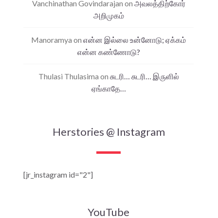
Vanchinathan Govindarajan
on
அவலத்திற்கோர்
அறிமுகம்
Manoramya
on
என்ன இல்லை உன்னோடு; ஏக்கம்
என்ன கண்ணோடு?
Thulasi Thulasima
on
சுடரி… சுடரி… இருளில்
ஏங்காதே…
Herstories @ Instagram
[jr_instagram id="2"]
YouTube