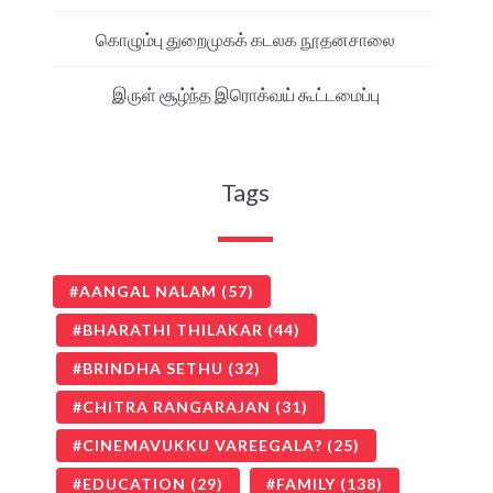
கொழும்பு துறைமுகக் கடலக நூதனசாலை
இருள் சூழ்ந்த இரொக்வய் கூட்டமைப்பு
Tags
AANGAL NALAM
(57)
BHARATHI THILAKAR
(44)
BRINDHA SETHU
(32)
CHITRA RANGARAJAN
(31)
CINEMAVUKKU VAREEGALA?
(25)
EDUCATION
(29)
FAMILY
(138)