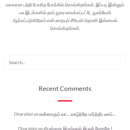
வாசனை பற்றி போகிற போக்கில் சொல்கிறார்கள். இப்படி இன்னும்
பல இடங்களில் நாம் நுகர வைக்கப்பட்டே நுகர்வோர்
ஆக்கப்படுகிறோம் என்பதையும் சீரியஸ் தொனி இல்லாமல்
சொல்கிறார்கள்.
Recent Comments
Dharshini
on
என்னாகும் வா… வாழ்ந்தே பார்த்திடலாம்…
Dharshini
on
கிழக்காக இருந்தால் இருள் சேராதே !