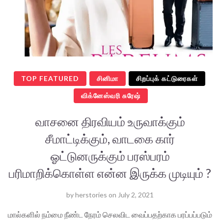
TOP FEATURED
சினிமா
சிறப்புக் கட்டுரைகள்
விக்னேஸ்வரி சுரேஷ்
வாசனை திரவியம் உருவாக்கும்
சீமாட்டிக்கும், வாடகை கார்
ஓட்டுனருக்கும் பரஸ்பரம்
பரிமாறிக்கொள்ள என்ன இருக்க முடியும் ?
by
herstories
on
July 2, 2021
மால்களில் நம்மை நீண்ட நேரம் செலவிட வைப்பதற்காக பரப்பப்படும்