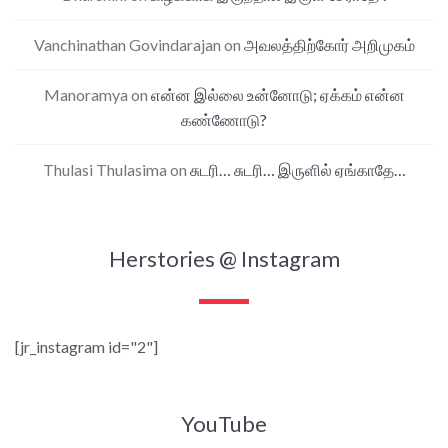
Vanchinathan Govindarajan
on
அவலத்திற்கோர் அறிமுகம்
Manoramya
on
என்ன இல்லை உன்னோடு; ஏக்கம் என்ன
கண்ணோடு?
Thulasi Thulasima
on
சுடரி… சுடரி… இருளில் ஏங்காதே…
Herstories @ Instagram
[jr_instagram id="2"]
YouTube