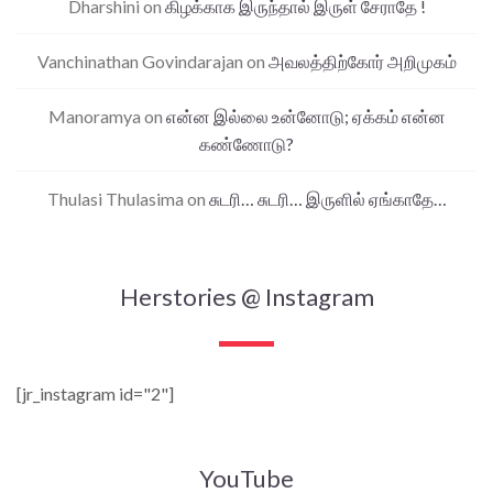
Dharshini
on
கிழக்காக இருந்தால் இருள் சேராதே !
Vanchinathan Govindarajan
on
அவலத்திற்கோர் அறிமுகம்
Manoramya
on
என்ன இல்லை உன்னோடு; ஏக்கம் என்ன
கண்ணோடு?
Thulasi Thulasima
on
சுடரி… சுடரி… இருளில் ஏங்காதே…
Herstories @ Instagram
[jr_instagram id="2"]
YouTube