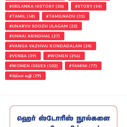
SRILANKA HISTORY
(30)
STORY
(54)
TAMIL
(58)
TAMILNADU
(31)
UNARVU SOOZH ULAGAM
(22)
UNNAI ARINDHAL
(27)
VANGA VAZHVAI KONDADALAM
(24)
VENBA
(39)
WOMEN
(256)
WOMEN ISSUES
(102)
YAMINI
(77)
அய்யா வழி
(29)