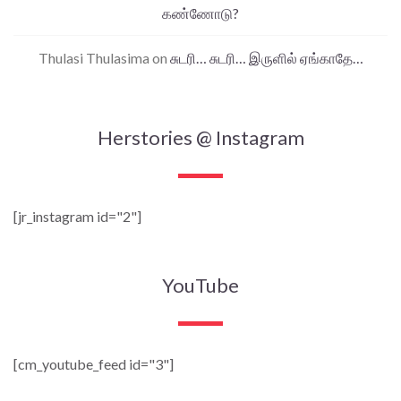
கண்ணோடு?
Thulasi Thulasima
on
சுடரி… சுடரி… இருளில் ஏங்காதே…
Herstories @ Instagram
[jr_instagram id="2"]
YouTube
[cm_youtube_feed id="3"]