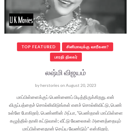
TOP FEATURED
சினிமாவுக்கு வாரீகளா?
பாரதி திலகர்
லஷ்மி விஜயம்
by
herstories
on
August 20, 2023
மாப்பிள்ளைக்குப் பெண்ணைப் பிடித்திருக்கிறது. என்
விருப்பத்தைச் சொல்லிவிடுங்கள் எனச் சொல்லிவிட்டு, பெண்
உள்ளே போகிறார். பெண்ணின் அப்பா, “பெண்தான் மாப்பிள்ளை
கழுத்தில் தாலி கட்டுவாள்; வீட்டு வேலைகள் அனைத்தையும்
மாப்பிள்ளைதான் செய்ய வேண்டும்” என்கிறார்.