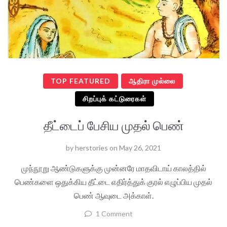
TOP FEATURED
ஆதிரா முல்லை
சிறப்புக் கட்டுரைகள்
தீட்டைப் பேசிய முதல் பெண்
by
herstories
on
May 26, 2021
முந்நூறு ஆண்டுகளுக்கு முன்னரே மாதவிடாய் காலத்தில்
பெண்களை ஒதுக்கிய தீட்டை எதிர்த்துக் குரல் எழுப்பிய முதல்
பெண் ஆவுடை அக்காள்.
1 Comment