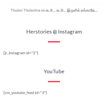
Thulasi Thulasima
on
சுடரி… சுடரி… இருளில் ஏங்காதே…
Herstories @ Instagram
[jr_instagram id="2"]
YouTube
[cm_youtube_feed id="3"]