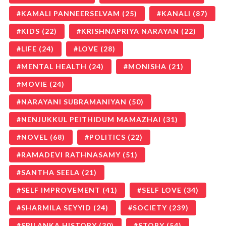
KAMALI PANNEERSELVAM
(25)
KANALI
(87)
KIDS
(22)
KRISHNAPRIYA NARAYAN
(22)
LIFE
(24)
LOVE
(28)
MENTAL HEALTH
(24)
MONISHA
(21)
MOVIE
(24)
NARAYANI SUBRAMANIYAN
(50)
NENJUKKUL PEITHIDUM MAMAZHAI
(31)
NOVEL
(68)
POLITICS
(22)
RAMADEVI RATHNASAMY
(51)
SANTHA SEELA
(21)
SELF IMPROVEMENT
(41)
SELF LOVE
(34)
SHARMILA SEYYID
(24)
SOCIETY
(239)
SRILANKA HISTORY
(30)
STORY
(54)