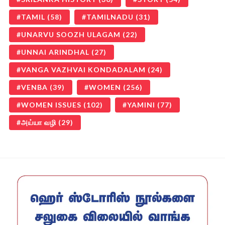
TAMIL
(58)
TAMILNADU
(31)
UNARVU SOOZH ULAGAM
(22)
UNNAI ARINDHAL
(27)
VANGA VAZHVAI KONDADALAM
(24)
VENBA
(39)
WOMEN
(256)
WOMEN ISSUES
(102)
YAMINI
(77)
அய்யா வழி
(29)