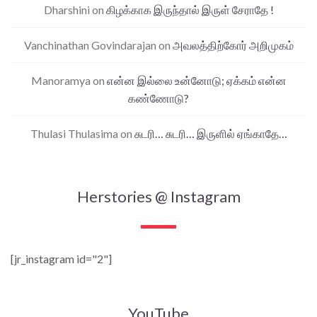
Dharshini
on
கிழக்காக இருந்தால் இருள் சேராதே !
Vanchinathan Govindarajan
on
அவலத்திற்கோர் அறிமுகம்
Manoramya
on
என்ன இல்லை உன்னோடு; ஏக்கம் என்ன
கண்ணோடு?
Thulasi Thulasima
on
சுடரி… சுடரி… இருளில் ஏங்காதே…
Herstories @ Instagram
[jr_instagram id="2"]
YouTube