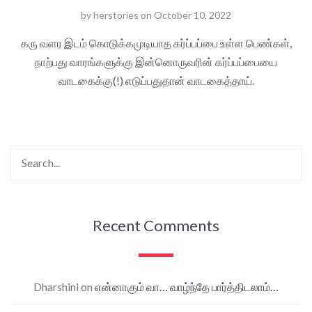
by
herstories
on
October 10, 2022
கரு வளர இடம் கொடுக்கமுடியாத கர்ப்பப்பை உள்ள பெண்கள்,
நாற்பது வாரங்களுக்கு இன்னொருவரின் கர்ப்பப்பையை
வாடகைக்கு(!) எடுப்பதுதான் வாடகைத்தாய்.
Recent Comments
Dharshini
on
என்னாகும் வா… வாழ்ந்தே பார்த்திடலாம்…