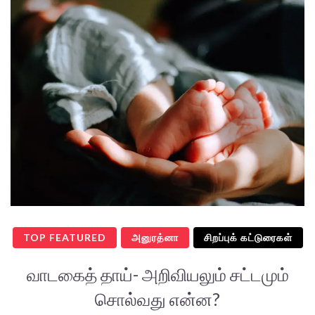
TOP FEATURED
அனுரத்னா
சிறப்புக் கட்டுரைகள்
வாடகைத் தாய்- அறிவியலும் சட்டமும்
சொல்வது என்ன?