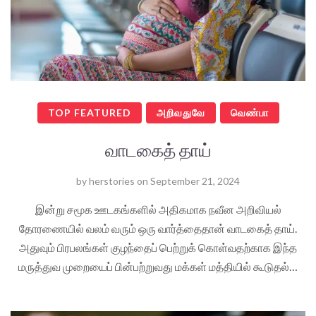
TOP FEATURED
அறிவதுவே
வெண்பா
வாடகைத் தாய்
by
herstories
on
September 21, 2024
இன்று சமூக ஊடகங்களில் அதிகமாக நவீன அறிவியல்
தோரணையில் வலம் வரும் ஒரு வார்த்தைதான் வாடகைத் தாய்.
அதுவும் பிரபலங்கள் குழந்தைப் பெற்றுக் கொள்வதற்காக இந்த
மருத்துவ முறையைப் பின்பற்றுவது மக்கள் மத்தியில் கூடுதல்…