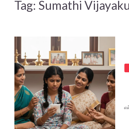
Tag:
Sumathi Vijayak
எல