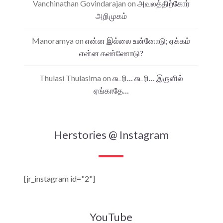
Vanchinathan Govindarajan
on
அவலத்திற்கோர்
அறிமுகம்
Manoramya
on
என்ன இல்லை உன்னோடு; ஏக்கம்
என்ன கண்ணோடு?
Thulasi Thulasima
on
சுடரி… சுடரி… இருளில்
ஏங்காதே…
Herstories @ Instagram
[jr_instagram id="2"]
YouTube