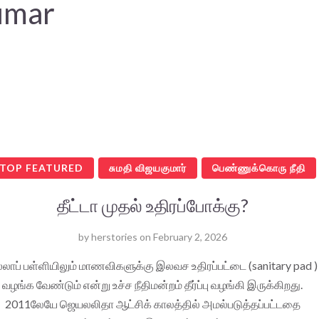
umar
TOP FEATURED
சுமதி விஜயகுமார்
பெண்ணுக்கொரு நீதி
தீட்டா முதல் உதிரப்போக்கு?
by
herstories
on
February 2, 2026
்லாப் பள்ளியிலும் மாணவிகளுக்கு இலவச உதிரப்பட்டை (sanitary pad )
வழங்க வேண்டும் என்று உச்ச நீதிமன்றம் தீர்ப்பு வழங்கி இருக்கிறது.
2011லேயே ஜெயலலிதா ஆட்சிக் காலத்தில் அமல்படுத்தப்பட்டதை