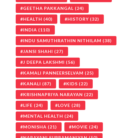
GEETHA PAKKANGAL
(24)
HEALTH
(40)
HISTORY
(32)
INDIA
(110)
INDU SAMUTHRATHIN NITHILAM
(38)
JANSI SHAHI
(27)
J DEEPA LAKSHMI
(56)
KAMALI PANNEERSELVAM
(25)
KANALI
(87)
KIDS
(22)
KRISHNAPRIYA NARAYAN
(22)
LIFE
(24)
LOVE
(28)
MENTAL HEALTH
(24)
MONISHA
(21)
MOVIE
(24)
NARAYANI SUBRAMANIYAN
(50)