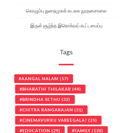
கொழும்பு துறைமுகக் கடலக நூதனசாலை
இருள் சூழ்ந்த இரொக்வய் கூட்டமைப்பு
Tags
AANGAL NALAM
(57)
BHARATHI THILAKAR
(44)
BRINDHA SETHU
(32)
CHITRA RANGARAJAN
(31)
CINEMAVUKKU VAREEGALA?
(25)
EDUCATION
(29)
FAMILY
(138)