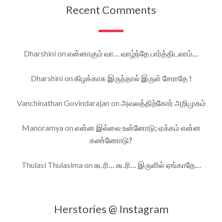
Recent Comments
Dharshini
on
என்னாகும் வா… வாழ்ந்தே பார்த்திடலாம்…
Dharshini
on
கிழக்காக இருந்தால் இருள் சேராதே !
Vanchinathan Govindarajan
on
அவலத்திற்கோர் அறிமுகம்
Manoramya
on
என்ன இல்லை உன்னோடு; ஏக்கம் என்ன
கண்ணோடு?
Thulasi Thulasima
on
சுடரி… சுடரி… இருளில் ஏங்காதே…
Herstories @ Instagram