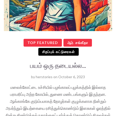
TOP FEATURED
ஆர். சங்கீதா
சிறப்புக் கட்டுரைகள்
பயம் ஒரு தடையல்ல...
by
herstories
on
October 6, 2023
மலைக்கோட்டை உச்சியில் பழங்காலப் புழக்கத்தில் இல்லாத
பராமரிப்பு அற்ற கோயில், துணை மண்டபங்களும் இருந்தன.
ஆங்காங்கே குடும்பமாகத் தோழர்கள் குழுக்களாக நின்றும்
அமர்ந்தும் இயற்கையை ரசித்துக்கொண்டும் இளசுகள் ஓரத்தில்
நின்று திண்டுக்கல் நகரத்தைப் பார்த்துக் கொண்டும் சிறுவர்கள்