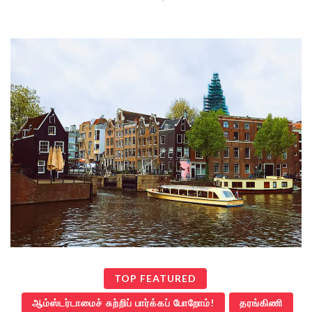
TOP FEATURED
ஆம்ஸ்டர்டாமைச் சுற்றிப் பார்க்கப் போறோம்!
தரங்கிணி