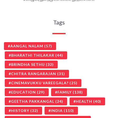
Tags
AANGAL NALAM
(57)
BHARATHI THILAKAR
(44)
BRINDHA SETHU
(32)
CHITRA RANGARAJAN
(31)
CINEMAVUKKU VAREEGALA?
(25)
EDUCATION
(29)
FAMILY
(138)
GEETHA PAKKANGAL
(24)
HEALTH
(40)
HISTORY
(32)
INDIA
(110)