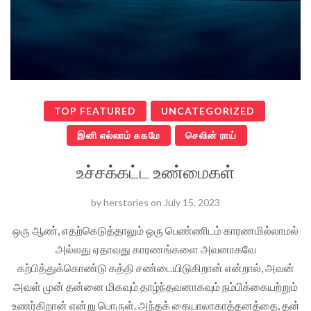
TOP FEATURED
UNCATEGORIZED
இனி எல்லாம் சுகமே
செலின் ராய்
உச்சக்கட்ட உண்மைகள்
by
herstories
on
July 15, 2023
ஒரு ஆண், எதற்கெடுத்தாலும் ஒரு பெண்ணிடம் காரணமில்லாமல்
அல்லது ஏதாவது காரணங்களை அவனாகவே
கற்பித்துக்கொண்டு கத்தி சண்டையிடுகிறான் என்றால், அவன்
அவள் முன் தன்னை மிகவும் தாழ்ந்தவனாகவும் நம்பிக்கையற்றும்
உணர்கிறான் என்று பொருள். அந்தக் கையாலாகாத்தனத்தை, தன்