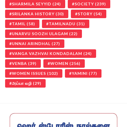
SHARMILA SEYYID
(24)
SOCIETY
(239)
SRILANKA HISTORY
(30)
STORY
(54)
TAMIL
(58)
TAMILNADU
(31)
UNARVU SOOZH ULAGAM
(22)
UNNAI ARINDHAL
(27)
VANGA VAZHVAI KONDADALAM
(24)
VENBA
(39)
WOMEN
(256)
WOMEN ISSUES
(102)
YAMINI
(77)
அய்யா வழி
(29)