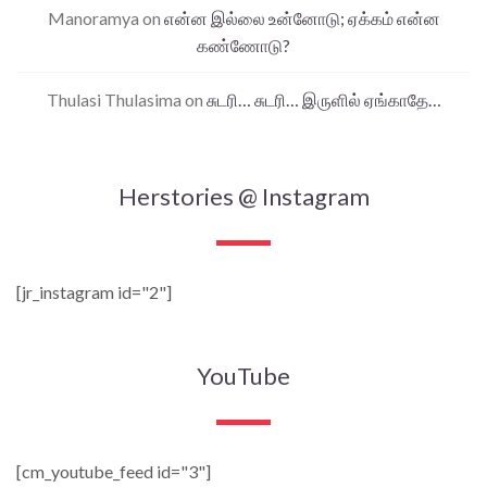
Manoramya
on
என்ன இல்லை உன்னோடு; ஏக்கம் என்ன
கண்ணோடு?
Thulasi Thulasima
on
சுடரி… சுடரி… இருளில் ஏங்காதே…
Herstories @ Instagram
[jr_instagram id="2"]
YouTube
[cm_youtube_feed id="3"]