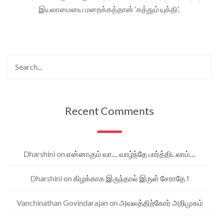
இயலாமையை மறைக்கத்தான் ‘கத்தும் யுக்தி’.
Recent Comments
Dharshini
on
என்னாகும் வா… வாழ்ந்தே பார்த்திடலாம்…
Dharshini
on
கிழக்காக இருந்தால் இருள் சேராதே !
Vanchinathan Govindarajan
on
அவலத்திற்கோர் அறிமுகம்