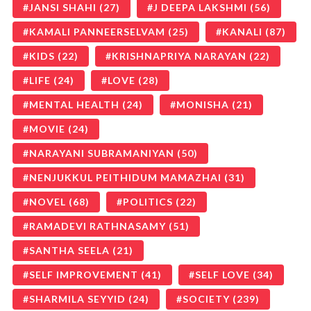
JANSI SHAHI
(27)
J DEEPA LAKSHMI
(56)
KAMALI PANNEERSELVAM
(25)
KANALI
(87)
KIDS
(22)
KRISHNAPRIYA NARAYAN
(22)
LIFE
(24)
LOVE
(28)
MENTAL HEALTH
(24)
MONISHA
(21)
MOVIE
(24)
NARAYANI SUBRAMANIYAN
(50)
NENJUKKUL PEITHIDUM MAMAZHAI
(31)
NOVEL
(68)
POLITICS
(22)
RAMADEVI RATHNASAMY
(51)
SANTHA SEELA
(21)
SELF IMPROVEMENT
(41)
SELF LOVE
(34)
SHARMILA SEYYID
(24)
SOCIETY
(239)