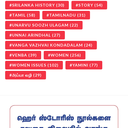
SRILANKA HISTORY
(30)
STORY
(54)
TAMIL
(58)
TAMILNADU
(31)
UNARVU SOOZH ULAGAM
(22)
UNNAI ARINDHAL
(27)
VANGA VAZHVAI KONDADALAM
(24)
VENBA
(39)
WOMEN
(256)
WOMEN ISSUES
(102)
YAMINI
(77)
அய்யா வழி
(29)