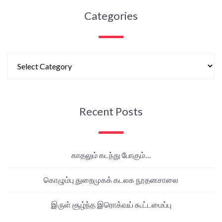
Categories
Recent Posts
காதலும் கடந்து போகும்…
கொழும்பு துறைமுகக் கடலக நூதனசாலை
இருள் சூழ்ந்த இரொக்வய் கூட்டமைப்பு