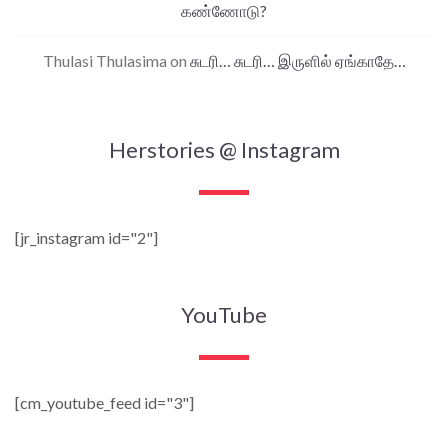
கண்ணோடு?
Thulasi Thulasima
on
சுடரி… சுடரி… இருளில் ஏங்காதே…
Herstories @ Instagram
[jr_instagram id="2"]
YouTube
[cm_youtube_feed id="3"]