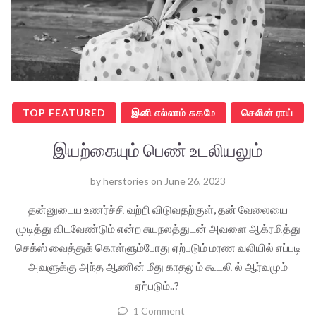
TOP FEATURED
இனி எல்லாம் சுகமே
செலின் ராய்
இயற்கையும் பெண் உடலியலும்
by
herstories
on
June 26, 2023
தன்னுடைய உணர்ச்சி வற்றி விடுவதற்குள், தன் வேலையை
முடித்து விடவேண்டும் என்ற சுயநலத்துடன் அவளை ஆக்ரமித்து
செக்ஸ் வைத்துக் கொள்ளும்போது ஏற்படும் மரண வலியில் எப்படி
அவளுக்கு அந்த ஆணின் மீது காதலும் கூடலி ல் ஆர்வமும்
ஏற்படும்..?
1 Comment