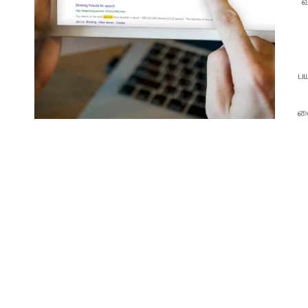
வ
ப
வை