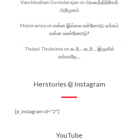
Vanchinathan Govindarajan
on
அவலத்திற்கோர்
அறிமுகம்
Manoramya
on
என்ன இல்லை உன்னோடு; ஏக்கம்
என்ன கண்ணோடு?
Thulasi Thulasima
on
சுடரி… சுடரி… இருளில்
ஏங்காதே…
Herstories @ Instagram
[jr_instagram id="2"]
YouTube