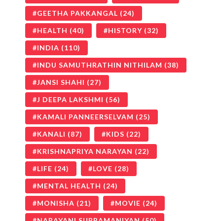
GEETHA PAKKANGAL
(24)
HEALTH
(40)
HISTORY
(32)
INDIA
(110)
INDU SAMUTHRATHIN NITHILAM
(38)
JANSI SHAHI
(27)
J DEEPA LAKSHMI
(56)
KAMALI PANNEERSELVAM
(25)
KANALI
(87)
KIDS
(22)
KRISHNAPRIYA NARAYAN
(22)
LIFE
(24)
LOVE
(28)
MENTAL HEALTH
(24)
MONISHA
(21)
MOVIE
(24)
NARAYANI SUBRAMANIYAN
(50)