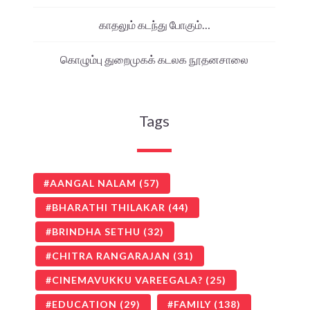
காதலும் கடந்து போகும்…
கொழும்பு துறைமுகக் கடலக நூதனசாலை
Tags
AANGAL NALAM
(57)
BHARATHI THILAKAR
(44)
BRINDHA SETHU
(32)
CHITRA RANGARAJAN
(31)
CINEMAVUKKU VAREEGALA?
(25)
EDUCATION
(29)
FAMILY
(138)