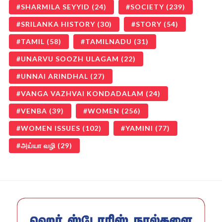
SHARMILA SEYYID
(24)
SOCIETY
(239)
SRILANKA HISTORY
(30)
STORY
(54)
TAMIL
(58)
TAMILNADU
(31)
UNARVU SOOZH ULAGAM
(22)
UNNAI ARINDHAL
(27)
VANGA VAZHVAI KONDADALAM
(24)
VENBA
(39)
WOMEN
(256)
WOMEN ISSUES
(102)
YAMINI
(77)
அய்யா வழி
(29)