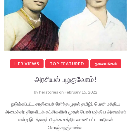
HER VIEWS
TOP FEATURED
தலையங்கம்
அரசியல் பழகுவோம்!
by
herstories
on
February 15, 2022
ஒடுக்கப்பட்ட சாதியைச் சேர்ந்த முதல் தமிழ்ப் பெண் மத்திய
அமைச்சர்; திராவிடக் கட்சிகளின் முதல் பெண் மத்திய அமைச்சர்
என்ற இடத்தைப் பிடிக்க சத்தியவாணி பட்ட பாடுகள்
கொஞ்சநஞ்சமல்ல.