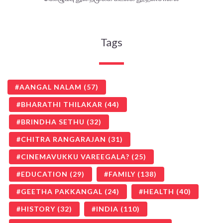
Tags
AANGAL NALAM
(57)
BHARATHI THILAKAR
(44)
BRINDHA SETHU
(32)
CHITRA RANGARAJAN
(31)
CINEMAVUKKU VAREEGALA?
(25)
EDUCATION
(29)
FAMILY
(138)
GEETHA PAKKANGAL
(24)
HEALTH
(40)
HISTORY
(32)
INDIA
(110)