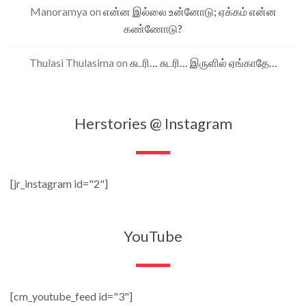
Manoramya
on
என்ன இல்லை உன்னோடு; ஏக்கம் என்ன
கண்ணோடு?
Thulasi Thulasima
on
சுடரி… சுடரி… இருளில் ஏங்காதே…
Herstories @ Instagram
[jr_instagram id="2"]
YouTube
[cm_youtube_feed id="3"]