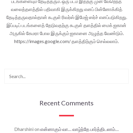
படங்களையும் தேடித்தரும். ஒரு படம் இதற்கு முன் வேறெந்த
வலைத்தளத்தில் பதிவாகி இருக்கிறது எனப் பின்னோக்கித்
தேடித்தருவதால்தான் கூகுள் ரிவர்ஸ் இமேஜ் ஸர்ச் எனப்படுகிறது.
இப்படிப் படங்களைத் தேடுவதற்கு கூகுள் தளத்தில் மைக் ஐகான்
அருகில் கேமரா போல இருக்கும் ஐகானை அழுத்த வேண்டும்.
https://images.google.com/ தளத்திற்கும் செல்லலாம்.
Recent Comments
Dharshini
on
என்னாகும் வா… வாழ்ந்தே பார்த்திடலாம்…