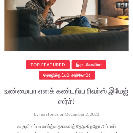
TOP FEATURED
இரா. கோகிலா
தொழில்நுட்பம் அறிவோம்!
உண்மையா எனக் கண்டறிய ரிவர்ஸ் இமேஜ்
ஸர்ச்!
by
herstories
on
December 2, 2022
கூகுள் எப்படி வார்த்தைகளைத் தேடுகிறதோ அப்படிப்