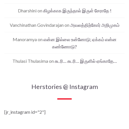
Dharshini
on
கிழக்காக இருந்தால் இருள் சேராதே !
Vanchinathan Govindarajan
on
அவலத்திற்கோர் அறிமுகம்
Manoramya
on
என்ன இல்லை உன்னோடு; ஏக்கம் என்ன
கண்ணோடு?
Thulasi Thulasima
on
சுடரி… சுடரி… இருளில் ஏங்காதே…
Herstories @ Instagram
[jr_instagram id="2"]