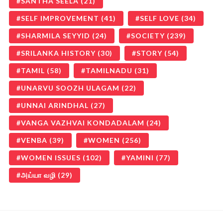
SANTHA SEELA
(21)
SELF IMPROVEMENT
(41)
SELF LOVE
(34)
SHARMILA SEYYID
(24)
SOCIETY
(239)
SRILANKA HISTORY
(30)
STORY
(54)
TAMIL
(58)
TAMILNADU
(31)
UNARVU SOOZH ULAGAM
(22)
UNNAI ARINDHAL
(27)
VANGA VAZHVAI KONDADALAM
(24)
VENBA
(39)
WOMEN
(256)
WOMEN ISSUES
(102)
YAMINI
(77)
அய்யா வழி
(29)