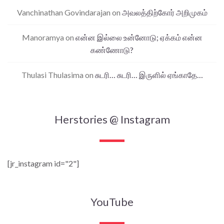
Vanchinathan Govindarajan
on
அவலத்திற்கோர் அறிமுகம்
Manoramya
on
என்ன இல்லை உன்னோடு; ஏக்கம் என்ன
கண்ணோடு?
Thulasi Thulasima
on
சுடரி… சுடரி… இருளில் ஏங்காதே…
Herstories @ Instagram
[jr_instagram id="2"]
YouTube