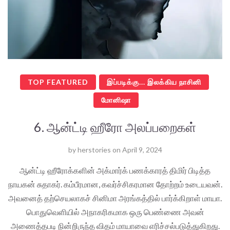
TOP FEATURED
இப்படிக்கு... இலக்கிய நாசினி
மோனிஷா
6. ஆன்ட்டி ஹீரோ அலப்பறைகள்
by
herstories
on
April 9, 2024
ஆன்ட்டி ஹீரோக்களின் அக்மார்க் பணக்காரத் திமிர் பிடித்த
நாயகன் சுதாகர். கம்பீரமான, கவர்ச்சிகரமான தோற்றம் உடையவன்.
அவனைத் தற்செயலாகச் சினிமா அரங்கத்தில் பார்க்கிறாள் மாயா.
பொதுவெளியில் அநாகரிகமாக ஒரு பெண்ணை அவன்
அணைத்தபடி நின்றிருந்த விதம் மாயாவை எரிச்சல்படுத்துகிறது.