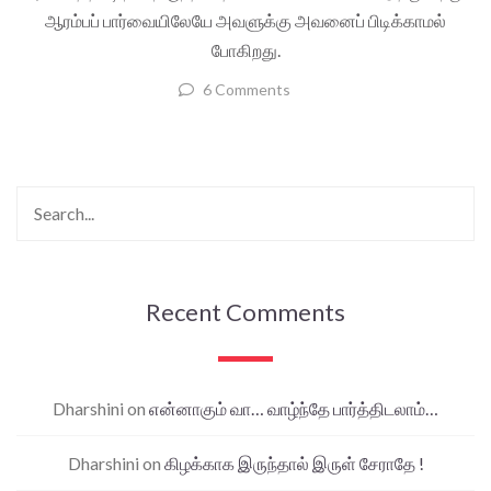
ஆரம்பப் பார்வையிலேயே அவளுக்கு அவனைப் பிடிக்காமல்
போகிறது.
6 Comments
Recent Comments
Dharshini
on
என்னாகும் வா… வாழ்ந்தே பார்த்திடலாம்…
Dharshini
on
கிழக்காக இருந்தால் இருள் சேராதே !