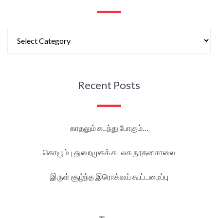
Recent Posts
காதலும் கடந்து போகும்…
கொழும்பு துறைமுகக் கடலக நூதனசாலை
இருள் சூழ்ந்த இரொக்வய் கூட்டமைப்பு