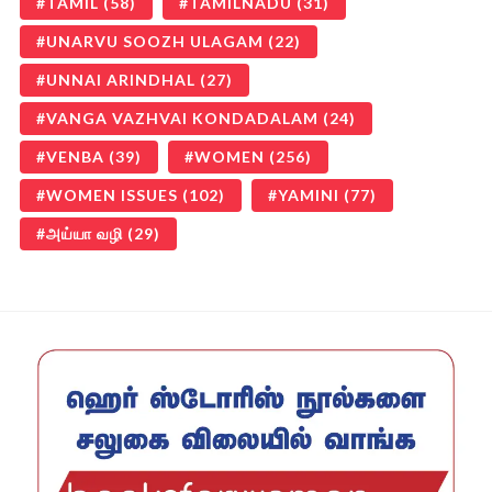
TAMIL
(58)
TAMILNADU
(31)
UNARVU SOOZH ULAGAM
(22)
UNNAI ARINDHAL
(27)
VANGA VAZHVAI KONDADALAM
(24)
VENBA
(39)
WOMEN
(256)
WOMEN ISSUES
(102)
YAMINI
(77)
அய்யா வழி
(29)