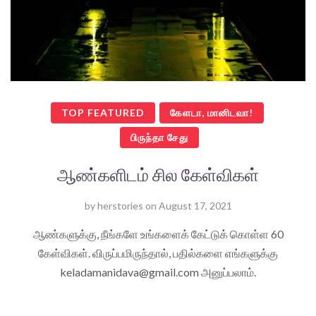
TOP FEATURED
கேளடா, மானிடவா!
பிருந்தா சேது
ஆண்களிடம் சில கேள்விகள்
by
herstories
on
August 17, 2021
ஆண்களுக்கு, நீங்களே உங்களைக் கேட்டுக் கொள்ள 60
கேள்விகள். விருப்பமிருந்தால், பதில்களை எங்களுக்கு
keladamanidava@gmail.com அனுப்பலாம்.