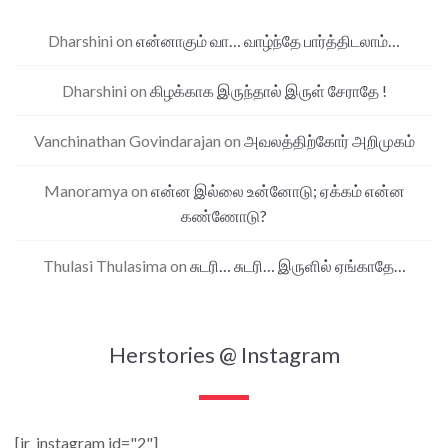
Dharshini
on
என்னாகும் வா… வாழ்ந்தே பார்த்திடலாம்…
Dharshini
on
கிழக்காக இருந்தால் இருள் சேராதே !
Vanchinathan Govindarajan
on
அவலத்திற்கோர் அறிமுகம்
Manoramya
on
என்ன இல்லை உன்னோடு; ஏக்கம் என்ன
கண்ணோடு?
Thulasi Thulasima
on
சுடரி… சுடரி… இருளில் ஏங்காதே…
Herstories @ Instagram
[jr_instagram id="2"]