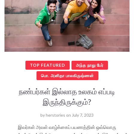
TOP FEATURED
அந்த நாலு பேர்
பொ. அனிதா பாலகிருஷ்ணன்
நண்பர்கள் இல்லாத உலகம் எப்படி
இருந்திருக்கும்?
by
herstories
on
July 7, 2023
இவர்கள் அவள் வாழ்க்கைப் பயணத்தின் ஒவ்வொரு